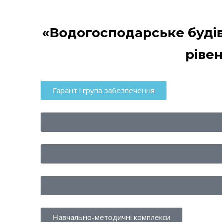
«Водогосподарське буді
ріве
Гарант і група забезпечення
Навчально-методичні комплекси