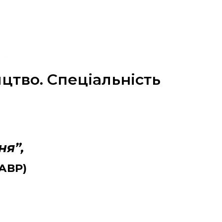
ицтво. Спеціальність
ня”,
АВР)