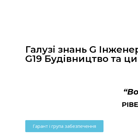
Галузі знань G Інжене
G19 Будівництво та ци
“Во
РІВ
Гарант і група забезпечення