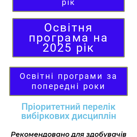
рік
Освітня
програма на
2025 рік
Освітні програми за
попередні роки
Пріоритетний перелік
вибіркових дисциплін
Рекомендовано для здобувачів