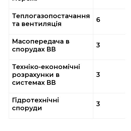
Теплогазопостачання
6
та вентиляція
Масопередача в
3
спорудах ВВ
Техніко-економічні
розрахунки в
3
системах ВВ
Гідротехнічні
3
споруди