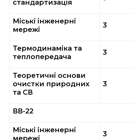
стандартизація
Міські інженерні
3
мережі
Термодинаміка та
3
теплопередача
Теоретичні основи
очистки природних
3
та СВ
ВВ-22
Міські інженерні
3
мережі