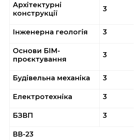
Архітектурні
3
конструкції
Інженерна геологія
3
Основи БІМ-
3
проєктування
Будівельна механіка
3
Електротехніка
3
БЗВП
3
ВВ-23