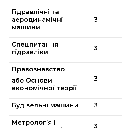
Гідравлічні та
аеродинамічні
3
машини
Спецпитання
3
гідравліки
Правознавство
3
або Основи
економічної теорії
Будівельні машини
3
Метрологія і
3