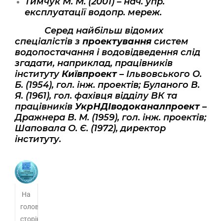
Тимчук М. М. (2001) – нач. упр.
експлуатації водопр. мереж.
Серед найбільш відомих
спеціалістів з
проектування
систем
водопостачання і водовідведення слід
згадати, наприклад, працівників
інституту
Київпроект
– Ільвовського О.
Б. (1954), гол. інж. проектів; Буланого В.
Я. (1961), гол. фахівця відділу ВК та
працівників
УкрНДІводоканалпроект
–
Дражнера В. М. (1959), гол. інж. проектів;
Шаповала О. Є. (1972), директор
інституту.
На
головну
сторінку