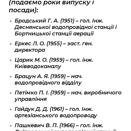
(подаємо роки випуску і
посади):
Бродський Г. А. (1951) – гол. Інж.
Деснянської водопровідної станції і
Бортницької станції аерації
Еркес Л. О. (1955) – заст. ген.
директора
Царик М. О. (1959) – гол. інж.
Київводоканалу
Брацун А. Я. (1959) – нач.
водопровідного відділу
Петімко П. І. (1959) – нач. виробничого
управління
Гайдук Д. Д. (1961) – гол. Інж.
артезіанського водопроводу
Пашкевич В. П. (1966) – гол. інж.