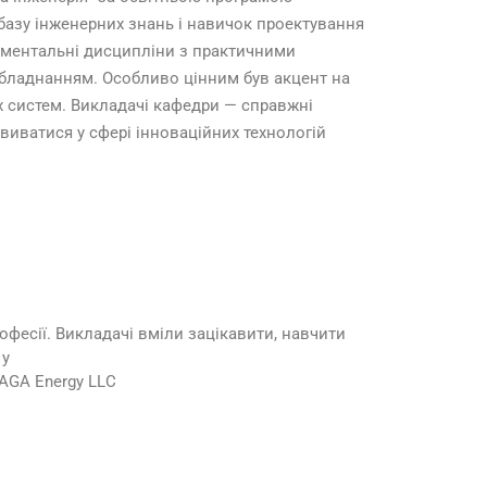
базу інженерних знань і навичок проектування
аментальні дисципліни з практичними
бладнанням. Особливо цінним був акцент на
х систем. Викладачі кафедри — справжні
виватися у сфері інноваційних технологій
фесії. Викладачі вміли зацікавити, навчити
 у
AGA Energy LLC