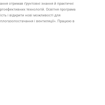
чання отримав ґрунтовні знання й практичні
ергоефективних технологій. Освітня програма
сть і відкрити нові можливості для
Теплогазопостачання і вентиляції». Працюю в