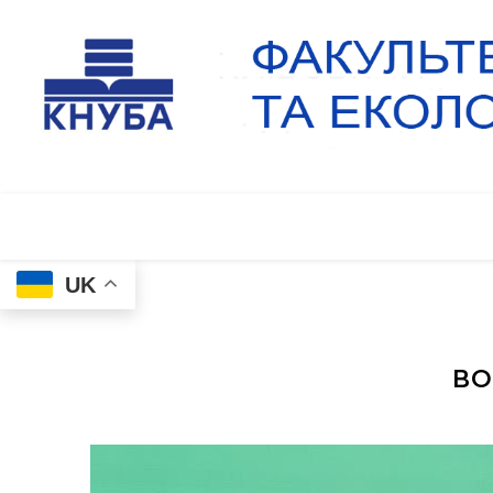
UK
ВО