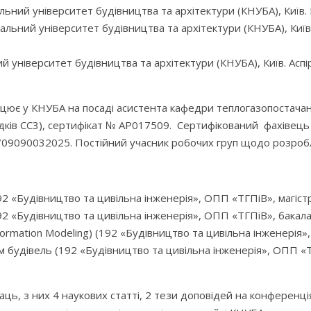
ьний університет будівництва та архітектури (КНУБА), Київ.
ьний університет будівництва та архітектури (КНУБА), Київ. 
університет будівництва та архітектури (КНУБА), Київ. Аспі
ацює у КНУБА на посаді асистента кафедри теплогазопостачан
лідків СС3), сертифікат № АР017509. Сертифікований фахівець
09090032025. Постійний учасник робочих груп щодо розробл
92 «Будівництво та цивільна інженерія», ОПП «ТГПіВ», магістр
92 «Будівництво та цивільна інженерія», ОПП «ТГПіВ», бакала
formation Modeling) (192 «Будівництво та цивільна інженерія»,
будівель (192 «Будівництво та цивільна інженерія», ОПП «ТГ
аць, з них 4 наукових статті, 2 тези доповідей на конференц