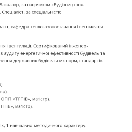
 Бакалавр, за напрямком «Будівництво».
Спеціаліст, за спеціальністю
рант, кафедра теплогазопостачання і вентиляція.
ня і вентиляції. Сертифікований інженер-
 з аудиту енергетичної ефективності будівель та
ення державних будівельних норм, стандартів.
).
вр).
 ОПП «ТГПіВ», магістр).
ПіВ», магістр).
іях, 1 навчально-методичного характеру.