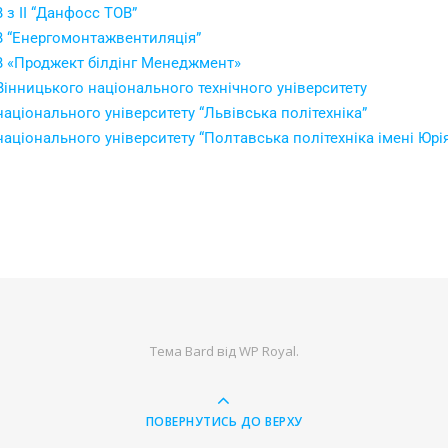
 з II “Данфосс ТОВ”
ОВ “Енергомонтажвентиляція”
ОВ «Проджект білдінг Менеджмент»
Вінницького національного технічного університету
аціонального університету “Львівська політехніка”
національного університету “Полтавська політехніка імені Юр
Тема Bard від
WP Royal
.
ПОВЕРНУТИСЬ ДО ВЕРХУ