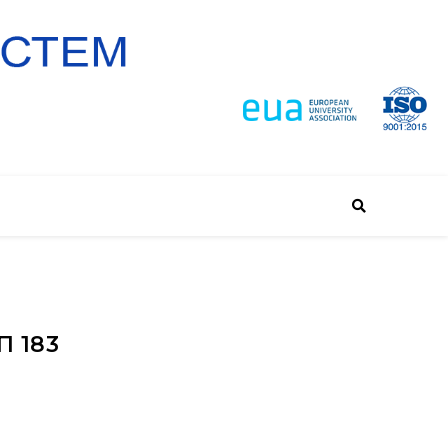
П 183