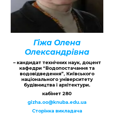
Гіжа Олена
Олександрівна
– кандидат технічних наук, доцент
кафедри “Водопостачання та
водовідведення”, Київського
національного університету
будівництва і архітектури.
кабінет 280
gizha.oo@knuba.edu.ua
Сторінка викладача