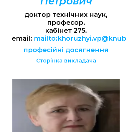
Петрович
доктор технічних наук,
професор.
кабінет 275.
email:
mailto:khoruzhyi.vp@knuba
професійні досягнення
Сторінка викладача