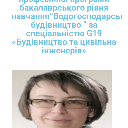
бакалаврського рівня
навчання“Водогосподарськ
будівництво ” за
спеціальністю G19
«Будівництво та цивільна
інженерія»