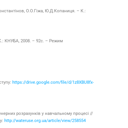
нстантінов, О.О.Гіжа, Ю.Д.Копаниця. – К.:
.: КНУБА, 2008. – 92с. – Режим
ступу:
https://drive.google.com/file/d/1z8XBU8fx-
нерних розрахунків у навчальному процесі //
пу:
http://wateruse.org.ua/article/view/258554