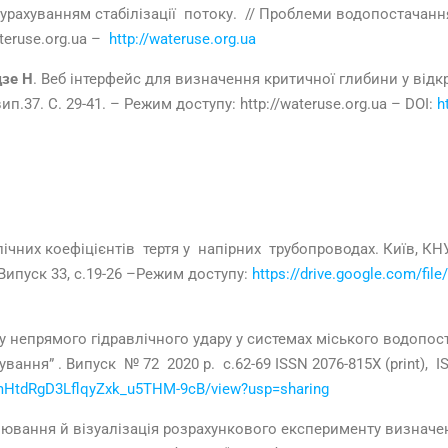
урахуванням стабілізації потоку. // Проблеми водопостачання,
ateruse.org.ua –
http://wateruse.org.ua
дзе
Н
. Веб інтерфейс для визначення критичної глибини у від
п.37. С. 29-41. – Режим доступу: http://wateruse.org.ua – DOI:
h
них коефіцієнтів тертя у напірних трубопроводах. Київ, КНУБ
Випуск 33, с.19-26 –Режим доступу:
https://drive.google.com/fi
 непрямого гідравлічного удару у системах міського водопост
ання” . Випуск № 72 2020 р. с.62-69 ISSN 2076-815X (print), IS
ObmHtdRgD3LflqyZxk_u5THM-9cB/view?usp=sharing
вання й візуалізація розрахункового експерименту визначен