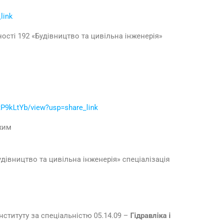
link
ності 192 «Будівництво та цивільна інженерія»
P9kLtYb/view?usp=share_link
ежим
удівництво та цивільна інженерія» спеціалізація
нституту за спеціальністю 05.14.09 –
Гідравліка і