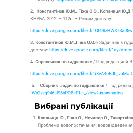
2. Константінов Ю.М.,
Гіжа О.О., Копаниця Ю.Д.
КНУБА, 2012. – 112с. – Режим доступу:
https://drive.google.com/file/d/1GPJ8zHWX7Sa05
3
.
Константінов Ю.М.,Гіжа О.О.
o Задачник з гідр
доступу:
https://drive.google.com/file/d/1ayzV
4. Справочник по гидравлике
/ Под редакцией В.
https://drive.google.com/file/d/1iXvA4oBJ0_vaMo
5
.
Сборник задач по гидравлике
/ Под редакц
fWb2zvq946aI96bPOBcF1H_/view?usp=sharing
Вибрані публікації
Копаниця Ю., Гіжа О., Нечипор О., Таварткіл
Проблеми водопостачання, водовідведення та