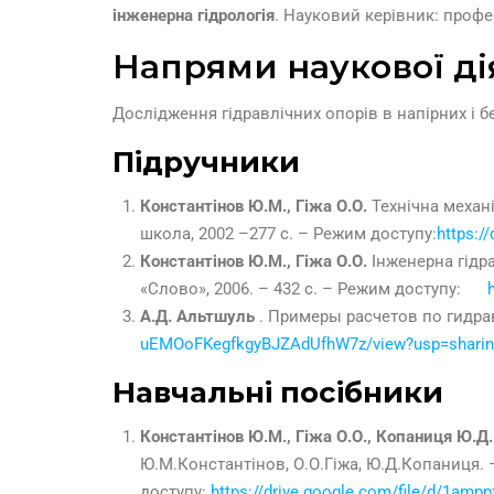
інженерна гідрологія
. Науковий керівник: профе
Напрями наукової ді
Дослідження гідравлічних опорів в напірних і б
Підручники
Константінов Ю.М.,
Гіжа
О.О.
Технічна механі
школа, 2002 –277 с. – Режим доступу:
https:/
Константінов Ю.М.,
Гіжа О.О.
Інженерна гідра
«Слово», 2006. – 432 c. – Режим доступу:
А.Д. Альтшуль
. Примеры расчетов по гид
uEMOoFKegfkgyBJZAdUfhW7z/view?usp=sharin
Навчальні посібники
Константінов Ю.М., Гіжа О.О., Копаниця Ю.Д.
Ю.М.Константінов, О.О.Гіжа, Ю.Д.Копаниця. –
доступу:
https://drive.google.com/file/d/1