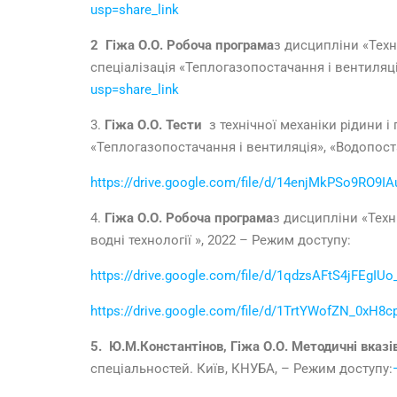
usp=share_link
2 Гіжа О.О.
Робоча програма
з дисципліни «Техн
спеціалізація «Теплогазопостачання і вентиляц
usp=share_link
3.
Гіжа О.О.
Тести
з технічної механіки рідини і
«Теплогазопостачання і вентиляція», «Водопос
https://drive.google.com/file/d/14enjMkPSo9RO9I
4.
Гіжа О.О.
Робоча програма
з дисципліни «Техні
водні технології », 2022 – Режим доступу:
https://drive.google.com/file/d/1qdzsAFtS4jFEgI
https://drive.google.com/file/d/1TrtYWofZN_0xH
5. Ю.М.Константінов, Гіжа О.О.
Методичні вказі
спеціальностей. Київ, КНУБА, – Режим доступу: