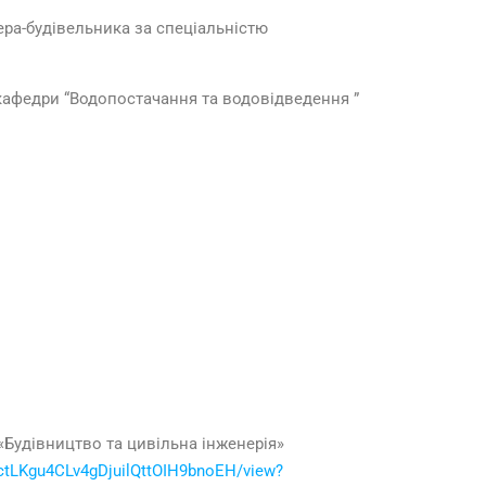
ера-будівельника за спеціальністю
) кафедри “Водопостачання та водовідведення ”
 «Будівництво та цивільна інженерія»
KGctLKgu4CLv4gDjuilQttOIH9bnoEH/view?