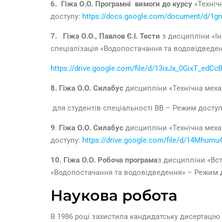
6. Гіжа О.О.
Програмні вимоги до курсу
«Техніч
доступу:
https://docs.google.com/document/d/1
7. Гіжа О.О., Павлов Є.І.
Тести
з дисципліни «Ін
спеціалізація «Водопостачання та водовідведен
https://drive.google.com/file/d/13ixJx_0GixT_ed
8. Гіжа О.О.
Силабус
дисципліни «Технічна механ
для студентів спеціальності ВВ – Режим досту
9
.
Гіжа О.О.
Силабус
дисципліни «Технічна механ
доступу:
https://drive.google.com/file/d/14Mhu
10. Гіжа О.О.
Робоча програма
з дисципліни «Вст
«Водопостачання та водовідведення» – Режим 
Наукова робота
В 1986 році захистила кандидатську дисертацію 