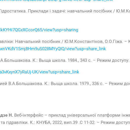
Гідростатика. Приклади і задачі: навчальний посібник / Ю.М.Ко
wlkKYHi7QGxXCcorQ65/view?usp=sharing
авліки: Навчальний посібник / Ю.М.Константінов, О.О.Гіжа. – К
mmaxnVKdV1Smj8Hm9uS028MYyQIQ/view?usp=share_link
А.Большакова. К.: Выща школа. 1984., 343 с. – Режим доступу:
Da3vKxynX7yRaUj-UK/view?usp=share_link
ией В.А.Большакова. К.: Выща школа. 1979., 336 с. – Режим до
адзе Н.
Веб-інтерфейс – приклад універсальної платформи інже
 гідравліки. К.: КНУБА, 2022, вип.39 .С 11-32. – Режим досту