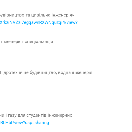
«Будівництво та цивільна інженерія»
O5nXrkziNVZzI7egqawnRXWNquzqi4/view?
 інженерія» спеціалізація
Гідротехнічне будівництво, водна інженерія і
ни і газу для студентів інженерних
oBLHbt/view?usp=sharing