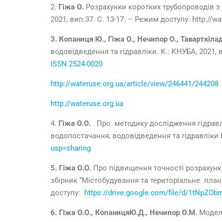
2.
Гіжа О.
Розрахунки коротких трубопроводів з 
2021, вип.37. С. 13-17. – Режим доступу: http://w
3
.
Копаниця Ю., Гіжа О., Нечипор О., Таварткіла
водовідведення та гідравліки. К.: КНУБА, 2021, ви
ISSN 2524-0020
http://wateruse.org.ua/article/view/246441/244208
http://wateruse.org.ua
4.
Гіжа О.О.
Про методику дослідження гідравліч
водопостачання, водовідведення та гідравліки 
usp=sharing
5
.
Гіжа О.О
.
Про підвищення точності розрахунку
збірник “Містобудування та територіальне планув
доступу:
https://drive.google.com/file/d/1tNpZ
6. Гіжа О.О.
, Копаниця
Ю.Д.,
Нечипор О.М.
Моделю