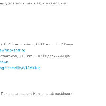
ітектури Константінов Юрій Михайлович.
/ Ю.М.Константінов, О.О.Гіжа. – К.: // Вища
iew?usp=sharing
стантінов, О.О.Гіжа. – К.: Видавничий дім
-hhwn
oogle.com/file/d/13MkiKIg-
. Приклади і задачі: Навчальний посібник /