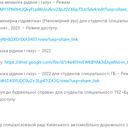
на механіка рідини і газу» – Режим
gnMY1PN0HtJQkyFLp86Usv6cv23pJSVX6q-f3Jc5dx4/edit?usp=share_
женерна гідравліка» (Рівномірний рух) для студентів спеціаль
ня» , 2023 – Режим доступу:
CcByNHb2XCr5XAS45T/view?usp=share_link
іка рідини і газу» – 2022
пу:
https://drive.google.com/file/d/14w4YHvEWKBYAk3dJqwNxI-m_t
іка рідини і газу» – 2022 для студентів спеціальності ГБ – Р
mu44HZ-K5YUDC0uZx-3Lp47iZA2G/view?usp=share_link
уп до будівельної справи» для студентів спеціальності 192 «Б
доступу:
у спеціалізованій раді Київського автомобільно-дорожнього і