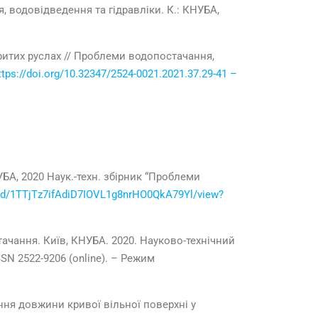
 водовідведення та гідравліки. К.: КНУБА,
критих руслах // Проблеми водопостачання,
ttps://doi.org/10.32347/2524-0021.2021.37.29-41 –
А, 2020 Наук.-техн. збірник “Проблеми
le/d/1TTjTz7ifAdiD7IOVL1g8nrHO0QkA79Yl/view?
ачання. Київ, КНУБА. 2020. Науково-технічний
SN 2522-9206 (online). – Режим
ня довжини кривої вільної поверхні у