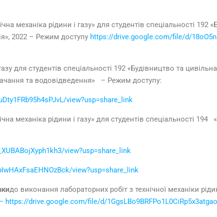
ічна механіка рідини і газу» для студентів спеціальності 192 
ія», 2022 – Режим доступу
https://drive.google.com/file/d/18o
 газу для студентів спеціальності 192 «Будівництво та цивільна
тачання та водовідведення» – Режим доступу:
AuDty1FRb95h4sPJvL/view?usp=share_link
чна механіка рідини і газу» для студентів спеціальності 194 «
Uo_XUBABojXyph1kh3/view?usp=share_link
8cpIwHAxFsaEHNOzBck/view?usp=share_link
вки
до виконання лабораторних робіт з технічної механіки ріди
—
https://drive.google.com/file/d/1GgsLBo9BRFPo1L0CiRp5x3atga