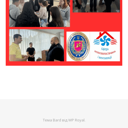
Тема Bard від
WP Royal
.