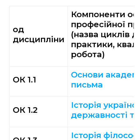
Компоненти осв
професійної п
од
(назва циклів д
дисципліни
практики, квал
робота)
Основи академ
ОК 1.1
письма
Історія українс
ОК 1.2
державності та
Історія філософі