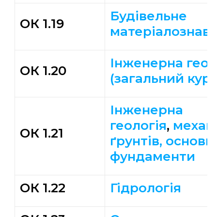
Будівельне
ОК 1.19
матеріалознав
Інженерна геод
ОК 1.20
(загальний курс
Інженерна
геологія
,
механ
ОК 1.21
ґрунтів, основи 
фундаменти
ОК 1.22
Гідрологія