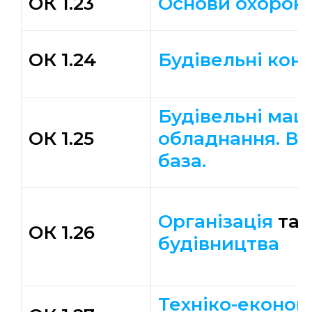
ОК 1.23
Основи охорони
ОК 1.24
Будівельні
конс
Будівельні маш
ОК 1.25
обладнання. В
база.
Організація
та
ОК 1.26
будівництва
Техніко-економ