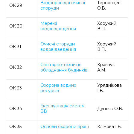
Водопровідні очисні
Терновцев
ОК 29
споруди
О.В.
Мережі
Хоружий
ОК 30
водовідведення
В.П.
Очисні споруди
Хоружий
ОК 31
водовідведення
В.П.
Санітарно-технічне
Кравчук
ОК 32
обладнання будинків
А.М.
Охорона водних
Уряднікова
ОК 33
ресурсів
І.В.
Експлуатація систем
ОК 34
Дупляк О.В.
ВВ
ОК 35
Основи охорони праці
Клімова І.В.