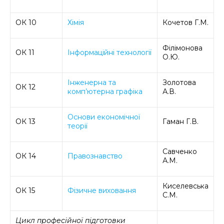
ОК 10
Хімія
Кочетов Г.М.
Філімонова
ОК 11
Інформаційні технології
О.Ю.
Інженерна та
Золотова
ОК 12
комп’ютерна графіка
А.В.
Основи економічної
ОК 13
Гаман Г.В.
теорії
Савченко
ОК 14
Правознавство
А.М.
Киселевська
ОК 15
Фізичне виховання
С.М.
Цикл професійної підготовки