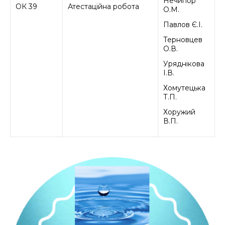
Нечипор
ОК 39
Атестаційна робота
О.М.
Павлов Є.І.
Терновцев
О.В.
Уряднікова
І.В.
Хомутецька
Т.П.
Хоружий
В.П.