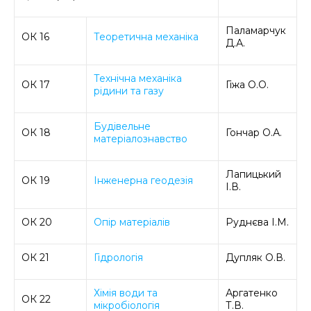
Паламарчук
ОК 16
Теоретична механіка
Д.А.
Технічна механіка
ОК 17
Гіжа О.О.
рідини та газу
Будівельне
ОК 18
Гончар О.А.
матеріалознавство
Лапицький
ОК 19
Інженерна геодезія
І.В.
ОК 20
Опір матеріалів
Руднєва І.М.
ОК 21
Гідрологія
Дупляк О.В.
Хімія води та
Аргатенко
ОК 22
мікробіологія
Т.В.