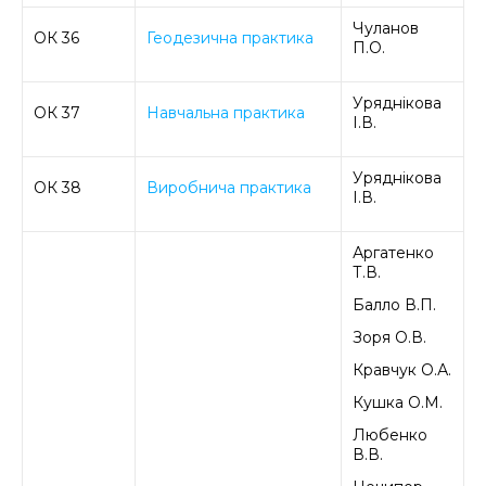
Чуланов
ОК 36
Геодезична практика
П.О.
Уряднікова
ОК 37
Навчальна практика
І.В.
Уряднікова
ОК 38
Виробнича практика
І.В.
Аргатенко
Т.В.
Балло В.П.
Зоря О.В.
Кравчук О.А.
Кушка О.М.
Любенко
В.В.