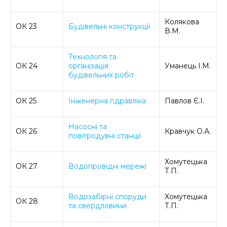
Колякова
ОК 23
Будівельні конструкції
В.М.
Технологія та
ОК 24
організація
Уманець І.М.
будівельних робіт
ОК 25
Інженерна гідравліка
Павлов Є.І.
Насосні та
ОК 26
Кравчук О.А.
повітродувні станції
Хомутецька
ОК 27
Водопровідні мережі
Т.П.
Водозабірні споруди
Хомутецька
ОК 28
та свердловини
Т.П.