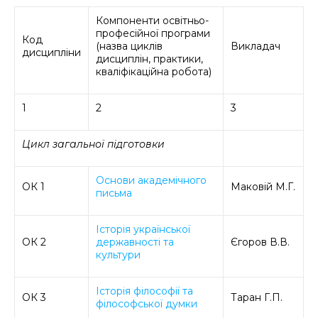
Компоненти освітньо-
професійної програми
Код
(назва циклів
Викладач
дисципліни
дисциплін, практики,
кваліфікаційна робота)
1
2
3
Цикл загальної підготовки
Основи академічного
ОК 1
Маковій М.Г.
письма
Історія української
ОК 2
державності та
Єгоров В.В.
культури
Історія філософії та
ОК 3
Таран Г.П.
філософської думки