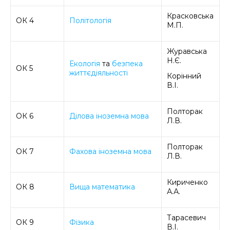
Красковська
ОК 4
Політологія
М.П.
Журавська
Н.Є.
Екологія
та
безпека
ОК 5
життєдіяльності
Корінний
В.І.
Полторак
ОК 6
Ділова іноземна мова
Л.В.
Полторак
ОК 7
Фахова іноземна мова
Л.В.
Кириченко
ОК 8
Вища математика
А.А.
Тарасевич
ОК 9
Фізика
В.І.