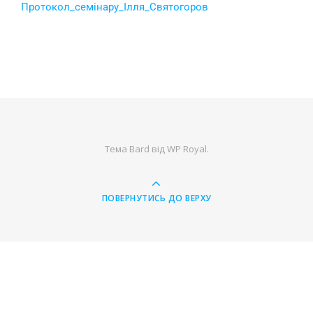
Протокол_семiнару_Iлля_Святогоров
Тема Bard від
WP Royal
.
ПОВЕРНУТИСЬ ДО ВЕРХУ