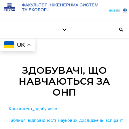
UK
ЗДОБУВАЧІ, ЩО
НАВЧАЮТЬСЯ ЗА
ОНП
Контингент_здобувачів
Таблиця_вiдповiдностi_наукових_досліджень_аспiрантiв