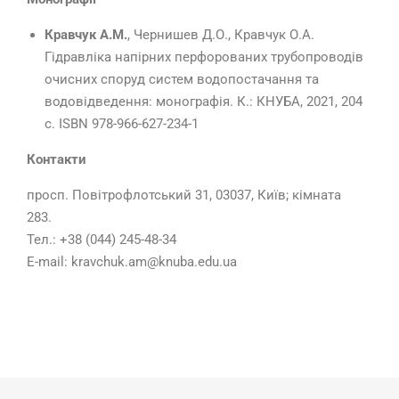
Кравчук А.М.
, Чернишев Д.О., Кравчук О.А.
Гідравліка напірних перфорованих трубопроводів
очисних споруд систем водопостачання та
водовідведення: монографія. К.: КНУБА, 2021, 204
с. ISBN 978-966-627-234-1
Контакти
просп. Повітрофлотський 31, 03037, Київ; кімната
283.
Тел.: +38 (044) 245-48-34
E-mail: kravchuk.am@knuba.edu.ua