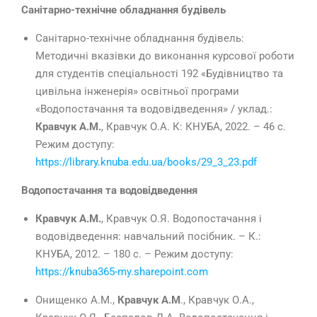
Санітарно-технічне обладнання будівель
Санітарно-технічне обладнання будівель:
Методичні вказівки до виконання курсової роботи
для студентів спеціальності 192 «Будівництво та
цивільна інженерія» освітньої програми
«Водопостачання та водовідведення»
/ уклад.:
Кравчук А.М.
, Кравчук О.А. К: КНУБА, 2022. – 46 с.
Режим доступу:
https://library.knuba.edu.ua/books/29_3_23.pdf
Водопостачання та водовідведення
Кравчук А.М.
, Кравчук О.Я. Водопостачання і
водовідведення: навчальний посібник. – К.:
КНУБА, 2012. – 180 с. – Режим доступу:
https://knuba365-my.sharepoint.com
Онищенко А.М.,
Кравчук А.М
., Кравчук О.А.,