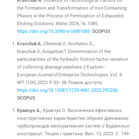
Kravchuk A.
Influence of Technological Factors on
the Formation and Transformation of Iron-Containing
Phases in the Process of Ferritization of Exhausted
Etching Solutions.
Water
,
2024,
16
, 1085.
https://doi.org/10.3390/w16081085
SCOPUS
Kravchuk A
.
,
Cherniuk V
.,
Kochetov G.,
Kravchuk O
.,
Airapetian T
.
Determination of the
particularities of the hydraulic friction factor variation
of collecting drainage pipelines
//
Eastern
–
European Journal of Enterprise Technologies
.
Vol
.
6
№7 (1
26
), 202
3
.
P
.
33
–
38
. Режим доступу:
https://doi.org/
10.15587/1729-4061.2023.292258
SCOPUS
Кравчук А.
,
Кравчук О.
Визначення ефективних
конструктивних характеристик
збірних дренажних
трубопроводів меліоративних систем
// Будівельні
конструкції. Теорія і практика. Вип. 13, 2023. С. 149-