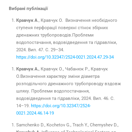
Вибрані публікації
Кравчук А
., Кравчук О. Визначення необхідного
ступеня перфорації поверхні стінок збірних
дренажних трубопроводів.Проблеми
водопостачання, водовідведення та гідравліки,
2024. Вип. 47. С. 29–34.
https
://
doi
.
org
/10.32347/2524-0021.2024.47.29-34
Кравчук А.
, Кравчук О., Чабанюк Р., Кравчук
О.Визначення характеру зміни діаметра
розподільчого дренажного трубопроводу вздовж
шляху. Проблеми водопостачання,
водовідведення та гідравліки, 2024. Вип. 46. С.
14–19.
https
://
doi
.
org
/10.32347/2524-
0021.2024.46.14-19
Samchenko D.
,
Kochetov G.
,
Trach Y.
,
Chernyshev D.
,