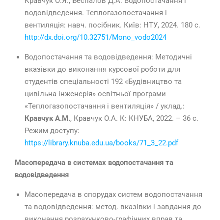
Кравчук О.Я., Беспалов Д.А. Водопостачання і
водовідведення. Теплогазопостачання і
вентиляція: навч. посібник. Київ: НТУ, 2024. 180 с.
http://dx.doi.org/10.32751/Mono_vodo2024
Водопостачання та водовідведення:
Методичні
вказівки до виконання курсової роботи для
студентів спеціальності 192 «Будівництво та
цивільна інженерія» освітньої програми
«Теплогазопостачання і вентиляція» /
уклад.:
Кравчук А.М.
, Кравчук О.А. К: КНУБА, 2022. – 36 с.
Режим доступу:
https://library.knuba.edu.ua/books/71_3_22.pdf
Масопередача в системах водопостачання та
водовідведення
Масопередача в спорудах систем водопостачання
та водовідведення: метод. вказівки і завдання до
виконання розрахунково-графічних вправ та