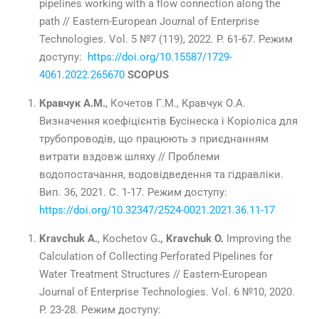
pipelines working with a flow connection along the
path // Eastern-European Journal of Enterprise
Technologies. Vol. 5 №7 (119), 2022. P. 61-67. Режим
доступу:
https://doi.org/10.15587/1729-
4061.2022.265670
SCOPUS
Кравчук А.М.
, Кочетов Г.М., Кравчук О.А.
Визначення коефіцієнтів Бусінеска і Коріоліса для
трубопроводів, що працюють з приєднанням
витрати вздовж шляху // Проблеми
водопостачання, водовідведення та гідравліки.
Вип. 36, 2021. С. 1-17. Режим доступу:
https://doi.org/10.32347/2524-0021.2021.36.11-17
Kravchuk A.
, Kochetov G
., Kravchuk O.
Improving the
Calculation of Collecting Perforated Pipelines for
Water Treatment Structures // Eastern-European
Journal of Enterprise Technologies. Vol. 6 №10, 2020.
P. 23-28. Режим доступу: