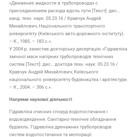
«Движение жидкости в трубопроводах с
присоединением расхода вдоль пути [Текст]: дис…
канд. техн. наук: 05.23.16 / Кравчук Андрій
Михайлович; Національного транспортного
університету (Київського авто-дорожного інституту).
– К., 1985. – 183 с.».
У 2004 р. захистив докторську дисертацію «Гідравліка
змінної маси напірних трубопроводів технічних
систем [Текст]: дис… доктора техн. наук: 05.23.16 /
Кравчук Андрій Михайлович; Київського
національного університету будівництва і архітектури.
– К., 2004. – 306 с.».
Напрями наукової діяльності
Гідравліка очисних споруд водопостачання і
водовідведення. Санітарно-технічне обладнання
будівель.
Гідравліка дренажних трубопроводів
систем водопостачання та меліорації
.