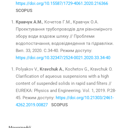
https://doi.org/10.15587/1729-4061.2020.216366
SCOPUS
Кравчук А.М.
, Кочетов Г.М.,
Кравчук О.А.
Проектування трубопроводів для рівномірного
збору води вздовж шляху // Проблеми
водопостачання, водовідведення та гідравліки.
Вип. 33, 2020. С.34-40. Режим доступу:
https://doi.org/10.32347/2524-0021.2020.33.34-40
Polyakov V.,
Kravchuk A.
, Kochetov G.,
Kravchuk O.
Clarification of aqueous suspensions with a high
content of suspended solids in rapid sand filters //
EUREKA: Physics and Engineering. Vol. 1, 2019. P.28-
45. Режим доступу:
https://doi.org/10.21303/2461-
4262.2019.00827
SCOPUS
Монографії