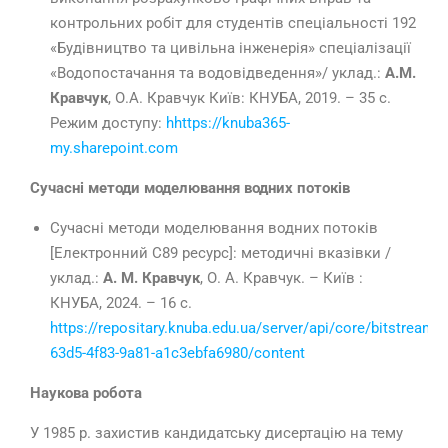
контрольних робіт для студентів спеціальності 192
«Будівництво та цивільна інженерія» спеціалізації
«Водопостачання та водовідведення»/ уклад.:
А.М.
Кравчук
, О.А. Кравчук Київ: КНУБА, 2019. – 35 с.
Режим доступу:
hhttps://knuba365-
my.sharepoint.com
Сучасні методи моделювання водних потоків
Сучасні методи моделювання водних потоків
[Електронний С89 ресурс]: методичні вказівки /
уклад.:
А. М. Кравчук
, О. А. Кравчук. – Київ :
КНУБА, 2024. – 16 с.
https://repositary.knuba.edu.ua/server/api/core/bitstream
63d5-4f83-9a81-a1c3ebfa6980/content
Наукова робота
У 1985 р. захистив кандидатську дисертацію на тему