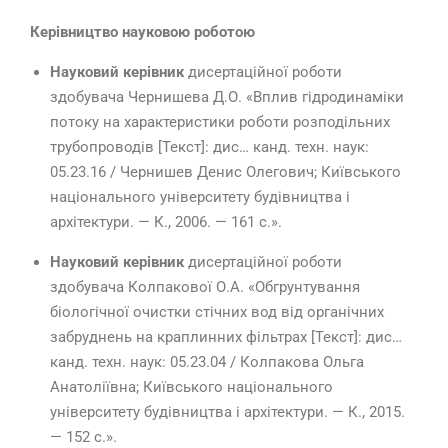
Керівництво науковою роботою
Науковий керівник
дисертаційної роботи
здобувача Чернишева Д.О. «Вплив гідродинаміки
потоку на характеристики роботи розподільних
трубопроводів [Текст]: дис… канд. техн. наук:
05.23.16 / Чернишев Денис Олегович; Київського
національного університету будівництва і
архітектури. — К., 2006. — 161 с.».
Науковий керівник
дисертаційної роботи
здобувача Колпакової О.А. «Обгрунтування
біологічної очистки стічних вод від органічних
забруднень на краплинних фільтрах [Текст]: дис…
канд. техн. наук: 05.23.04 / Колпакова Ольга
Анатоліївна; Київського національного
університету будівництва і архітектури. — К., 2015.
— 152 с.».