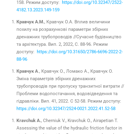
158. Режим доступу:
https
://
doi
.
org
/10.32347/2522-
4182.13.2023.149-159
Кравчук А.М.
, Кравчук О.А. Вплив величини
похилу на розрахункові параметри збірних
дренажних трубопроводів //Сучасне будівництво
та архітектура. Вип. 2, 2022, С. 88-96. Режим
доступу:
https://doi.org/10.31650/2786-6696-2022-2-
88-96
Кравчук А
., Кравчук О., Ломако А., Кравчук О.
Зміна параметрів збірних дренажних
трубопроводів при пропуску транзитної витрати //
Проблеми водопостачання, водовідведення та
гідравліки. Вип. 41, 2022. С 52-58. Режим доступу:
https://doi.org/10.32347/2524-0021.2022.41.52-58
Kravchuk A.
, Cherniuk V., Kravchuk O., Airapetian T.
Assessing the value of the hydraulic friction factor in