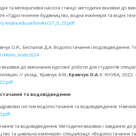
дні та меліоративні насосні станції: методичні вказівки до в
4 «Гідротехнічне будівництво, водна інженерія та водні технол
rary.knuba.edu.ua/books/27_3_23.pdf
вчук О.Я., Беспалов Д.А. Водопостачання і водовідведення. Те
751/Mono_vodo2024
вказівки до виконання курсової роботи для студентів спеціал
ляція» // уклад.: Кравчук А.М.,
Кравчук О.А.
К: КНУБА, 2022. 
22.pdf
остачання та водовідведення
гідравліки систем водопостачання та водовідведення: Навчальн
0.pdf
ачання та водовідведення: Методичні вказівки і завдання до
цтво та цивільна інженерія» спеціалізації «Водопостачання та