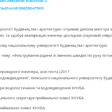
ile/Oleksandr-Kravchuk-2
ri?authorId=55639047900
ерситет будівництва і архітектури і отримав диплом магістра 
 та здобув кваліфікацію інженер-дослідник (науковий співро
ькому національному університеті будівництва і архітектури.
тему: «Фільтрування рідини зі змінною швидкістю руху поток
 провідного інженера, асистента (2017
одовідведення”, Київського національного університету будів
дри водопостачання та водовідведення КНУБА.
дального секретаря приймальної комісії КНУБА.
иймальної комісії КНУБА.