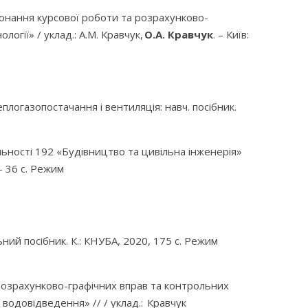
иконання курсової роботи та розрахунково-
огії» / уклад.: А.М. Кравчук,
О.А. Кравчук
. – Київ:
плогазопостачання і вентиляція: навч. посібник.
ьності 192 «Будівництво та цивільна інженерія»
– 36 с. Режим
ий посібник. К.: КНУБА, 2020, 175 с. Режим
 розрахунково-графічних вправ та контрольних
 водовідведення» // / уклад.: Кравчук