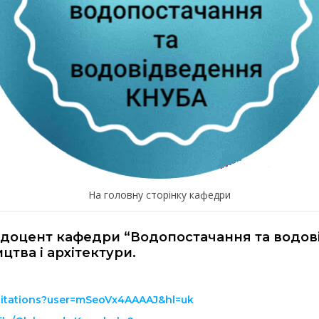
На головну сторінку кафедри
, доцент кафедри “Водопостачання та водов
цтва і архітектури.
/citations?user=mSeoVx4AAAAJ&hl=uk