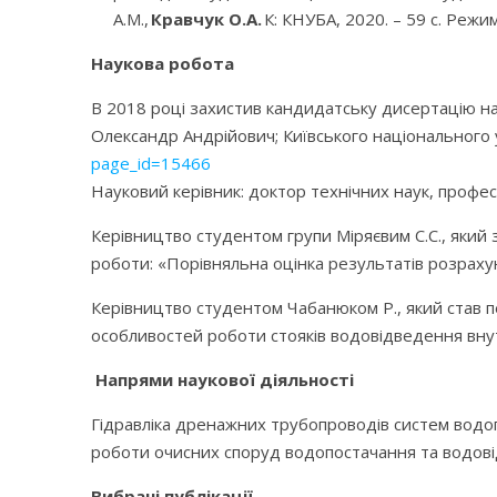
А.М.,
Кравчук О.А.
К: КНУБА, 2020. – 59 с. Режи
Наукова робота
В 2018 році захистив кандидатську дисертацію на т
Олександр Андрійович; Київського національного у
page_id=15466
Науковий керівник: доктор технічних наук, профе
Керівництво студентом групи Міряєвим С.С., який 
роботи: «Порівняльна оцінка результатів розраху
Керівництво студентом Чабанюком Р.,
який став 
особливостей роботи стояків водовідведення внут
Напрями наукової діяльності
Гідравліка дренажних трубопроводів систем водо
роботи очисних споруд водопостачання та водов
Вибрані публікації