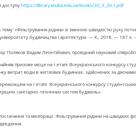
м доступу:
https://library.knuba.edu.ua/books/30_3_20.1.pdf
ему: «Фільтрування рідини зі змінною швидкістю руху потоку 
ніверситету будівництва і архітектури. — К., 2018. — 187 л. 
сор Поляков Вадим Леонтійович, провідний науковий співробіт
зайняв призове місце на І етапі Всеукраїнського конкурсу сту
нку витрат води в житлових будинках, здійснених за діючими
переможцем на І етапі
Всеукраїнського конкурсу студентських 
рішніх санітарно-технічних систем будівель
».
постачання та меліорації. Фільтрування рідини на швидких ф
ідведення.