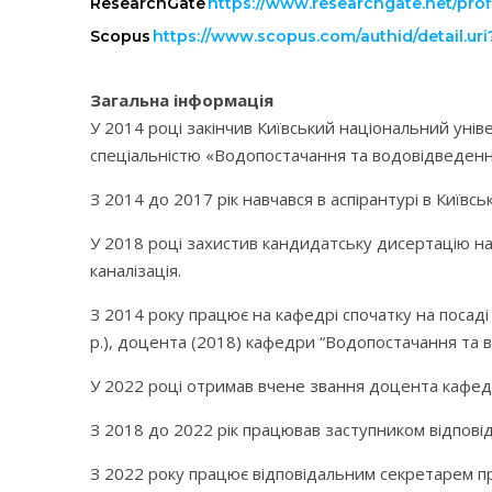
ResearchGate
https://www.researchgate.net/prof
Scopus
https://www.scopus.com/authid/detail.u
Загальна інформація
У 2014 році закінчив Київський національний унів
спеціальністю «Водопостачання та водовідведення»
З 2014 до 2017 рік навчався в аспірантурі в Київс
У 2018 році захистив кандидатську дисертацію на 
каналізація.
З 2014 року працює на кафедрі спочатку на посаді
р.), доцента (2018) кафедри “Водопостачання та в
У 2022 році отримав вчене звання доцента кафе
З 2018 до 2022 рік працював заступником відпові
З 2022 року працює відповідальним секретарем пр