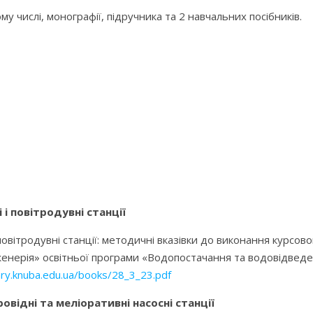
у числі, монографії, підручника та 2 навчальних посібників.
 і повітродувні станції
 повітродувні станції: методичні вказівки до виконання курсо
женерія» освітньої програми «Водопостачання та водовідведенн
rary.knuba.edu.ua/books/28_3_23.pdf
відні та меліоративні насосні станції