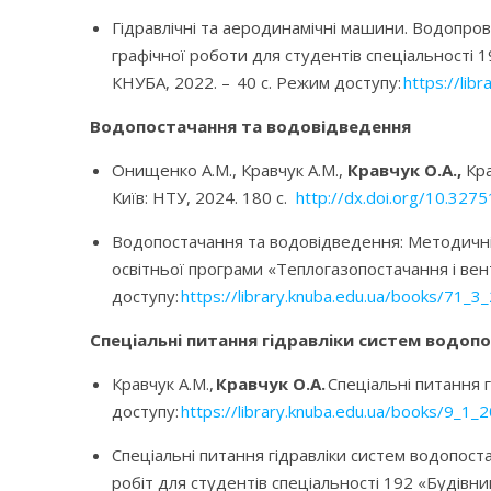
Гідравлічні та аеродинамічні машини. Водопрові
графічної роботи для студентів спеціальності 19
КНУБА, 2022. – 40 с. Режим доступу:
https://lib
Водопостачання та водовідведення
Онищенко А.М., Кравчук А.М.,
Кравчук О.А.,
Кра
Київ: НТУ, 2024. 180 с.
http://dx.doi.org/10.32
Водопостачання та водовідведення: Методичні 
освітньої програми «Теплогазопостачання і венти
доступу:
https://library.knuba.edu.ua/books/71_3_
Спеціальні питання гідравліки систем водоп
Кравчук А.М.,
Кравчук О.А.
Спеціальні питання 
доступу:
https://library.knuba.edu.ua/books/9_1_2
Спеціальні питання гідравліки систем водопост
робіт для студентів спеціальності 192 «Будівни