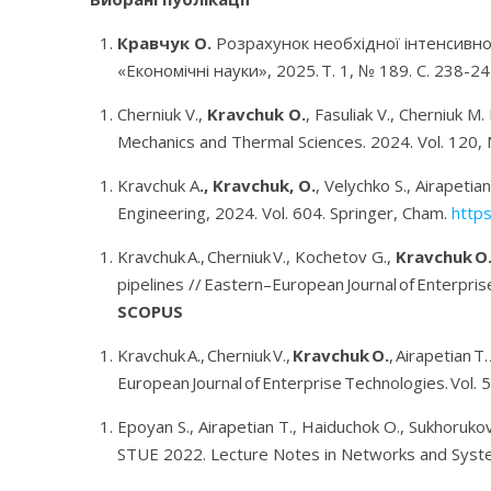
Кравчук О.
Розрахунок необхідної інтенсивно
«Економічні науки»,
2025.
Т. 1, № 189. С. 238-24
Cherniuk V.,
Kravchuk O.
, Fasuliak V., Cherniuk 
Mechanics and Thermal Sciences
. 2024.
Vol. 120,
Kravchuk A
., Kravchuk, O.
, Velychko S., Airapeti
Engineering, 2024. Vol. 604. Springer, Cham.
http
Kravchuk A
.,
Cherniuk V
.,
Kochetov G.,
Kravchuk O
pipelines
//
Eastern
–
European Journal of Enterpri
SCOPUS
Kravchuk A
.,
Cherniuk V
.,
Kravchuk O
.
,
Airapetian T
.
European Journal of Enterprise Technologies
.
Vol
. 
Epoyan S., Airapetian T., Haiduchok O., Sukhoruko
STUE 2022. Lecture Notes in Networks and Syst