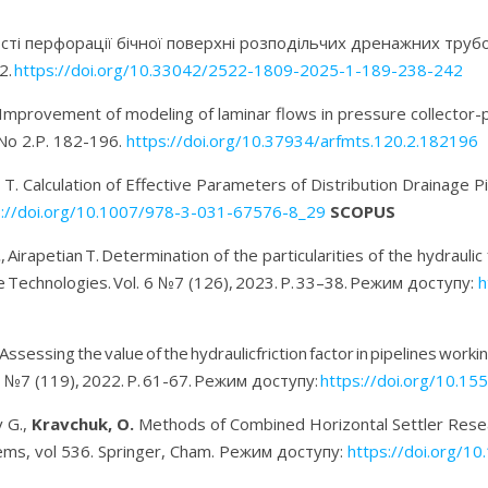
сті перфорації бічної поверхні розподільчих дренажних труб
2.
https
://
doi
.
org
/10.33042/2522-1809-2025-1-189-238-242
M. Improvement of modeling of laminar flows in pressure collector-p
 No 2.P. 182-196.
https://doi.org/10.37934/arfmts.120.2.182196
an T. Calculation of Effective Parameters of Distribution Drainage 
s://doi.org/10.1007/978-3-031-67576-8_29
SCOPUS
.
,
Airapetian T
.
Determination of the particularities of the hydraulic 
se Technologies
.
Vol
.
6
№7 (1
26
), 202
3
.
P
.
33
–
38
. Режим доступу:
h
Assessing the value of the hydraulicfriction factor in pipelines worki
5 №7 (119), 2022.
P
. 61-67. Режим доступу:
https://doi.org/10.1
v G.,
Kravchuk, O.
Methods of Combined Horizontal Settler Resea
ems, vol 536. Springer, Cham. Режим доступу:
https://doi.org/