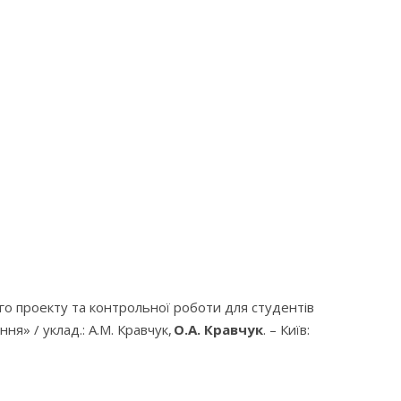
вого проекту та контрольної роботи для студентів
я» / уклад.: А.М. Кравчук,
О.А. Кравчук
. – Київ: