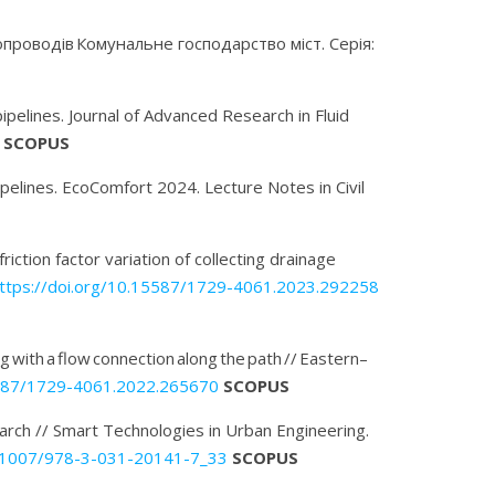
опроводів
Комунальне господарство міст. Серія:
ipelines. Journal of Advanced Research in Fluid
SCOPUS
Pipelines. EcoComfort 2024. Lecture Notes in Civil
friction factor variation of collecting drainage
ttps://doi.org/
10.15587/1729-4061.2023.292258
ng with a flow connection along the path
//
Eastern
–
5587/1729-4061.2022.265670
SCOPUS
rch // Smart Technologies in Urban Engineering.
10.1007/978-3-031-20141-7_33
SCOPUS