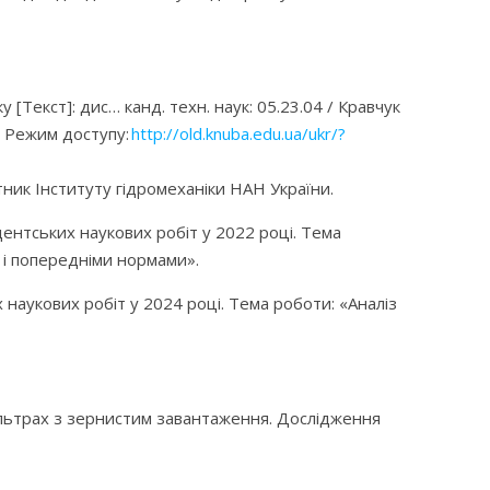
[Текст]: дис… канд. техн. наук: 05.23.04 / Кравчук
– Режим доступу:
http://old.knuba.edu.ua/ukr/?
ник Інституту гідромеханіки НАН України.
дентських наукових робіт у 2022 році. Тема
 і попередніми нормами».
наукових робіт у 2024 році. Тема роботи: «А
наліз
ільтрах з зернистим завантаження. Дослідження