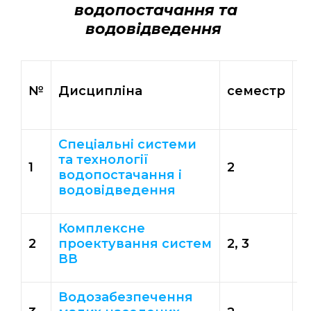
водопостачання та
водовідведення
О
№
Дисципліна
семестр
к
E
Спеціальні системи
та технології
1
2
3
водопостачання і
водовідведення
Комплексне
2
проектування систем
2, 3
3
ВВ
Водозабезпечення