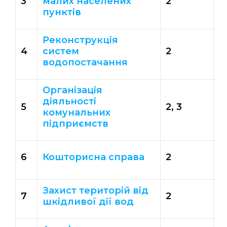
3
малих населених
2
3
пунктів
Реконструкція
4
систем
2
3
водопостачання
Організація
діяльності
5
2, 3
3
комунальних
підприємств
6
Кошторисна справа
2
3
Захист територій від
7
2
3
шкідливої дії вод