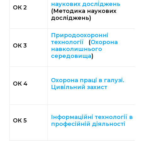
наукових досліджень
ОК 2
(Методика наукових
досліджень)
Природоохоронні
технології
(
Охорона
ОК 3
навколишнього
середовища
)
Охорона праці в галузі.
ОК 4
Цивільний захист
Інформаційні технології в
ОК 5
професійній діяльності