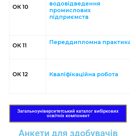
водовідведення
ОК 10
промислових
підприємств
Переддипломна практика
ОК 11
ОК 12
Кваліфікаційна робота
Загальноуніверситетський каталог вибіркових
освітніх компонент
Анкети для здобувачів