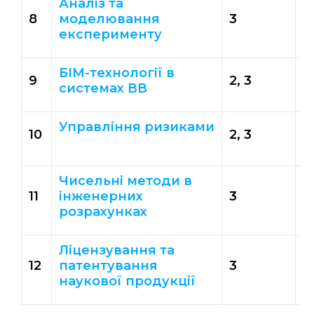
Аналіз та
8
моделювання
3
3
експерименту
БІМ-технології в
9
2, 3
3
системах ВВ
Управління ризиками
10
2, 3
3
Чисельні методи в
11
інженерних
3
3
розрахунках
Ліцензування та
12
патентування
3
3
наукової продукції