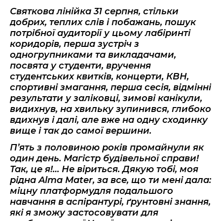
Святкова лінійка 31 серпня, стільки
добрих, теплих слів і побажань, пошук
потрібної аудиторії у цьому лабіринті
коридорів, перша зустріч з
одногрупниками та викладачами,
посвята у студенти, вручення
студентських квитків, концерти, КВН,
спортивні змагання, перша сесія, відмінні
результати у заліковці, зимові канікули,
видихнув, на хвильку зупинився, глибоко
вдихнув і далі, але вже на одну сходинку
вище і так до самої вершини.
П’ять з половиною років промайнули як
один день. Магістр будівельної справи!
Так, це я!… Не віриться. Дякую тобі, моя
рідна Alma Mater, за все, що ти мені дала:
міцну платформудля подальшого
навчання в аспірантурі, ґрунтовні знання,
які я зможу застосовувати для