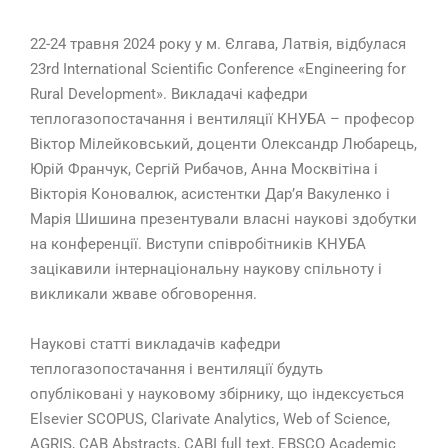
22-24 травня 2024 року у м. Єлгава, Латвія, відбулася
23rd International Scientific Conference «Engineering for
Rural Development». Викладачі кафедри
теплогазопостачання і вентиляції КНУБА – професор
Віктор Мілейковський, доценти Олександр Любарець,
Юрій Франчук, Сергій Рибачов, Анна Москвітіна і
Вікторія Коновалюк, асистентки Дар’я Вакуленко і
Марія Шишина презентували власні наукові здобутки
на конференції. Виступи співробітників КНУБА
зацікавили інтернаціональну наукову спільноту і
викликали жваве обговорення.
Наукові статті викладачів кафедри
теплогазопостачання і вентиляції будуть
опубліковані у науковому збірнику, що індексується
Elsevier SCOPUS, Clarivate Analytics, Web of Science,
AGRIS, CAB Abstracts, CABI full text, EBSCO Academic