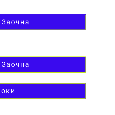
Заочна
Заочна
роки