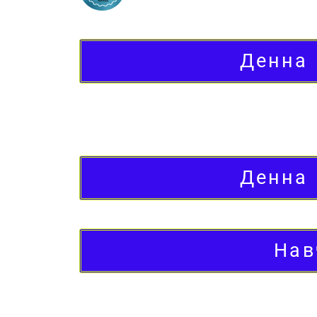
Денна
Денна
Нав