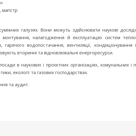
я»
 магістр
суміжних галузях. Вони можуть здійснювати наукові дослід
), монтування, налагодження й експлуатацію систем тепло
я, гарячого водопостачання, вентиляції, кондиціонування
товують вторинні та відновлювальні енергоресурси.
посади в наукових і проєктних організаціях, комунальних і
ики, екології та газових господарствах.
ння та аудит.