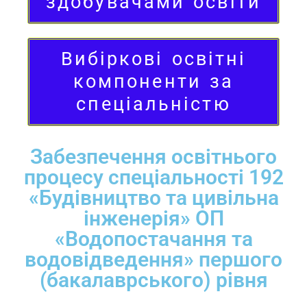
здобувачами освіти
Вибіркові освітні
компоненти за
спеціальністю
Забезпечення освітнього
процесу спеціальності 192
«Будівництво та цивільна
інженерія» ОП
«Водопостачання та
водовідведення» першого
(бакалаврського) рівня