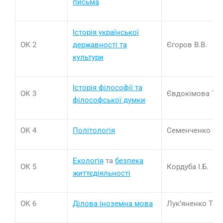
письма
Історія української
ОК 2
державності та
Єгоров В.В.
культури
Історія філософії та
ОК 3
Євдокімова Т.В
філософської думки
ОК 4
Політологія
Семенченко Ф.Г
Екологія
та
безпека
ОК 5
Кордуба І.Б.
життєдіяльності
ОК 6
Ділова іноземна мова
Лук’яненко Т.О.