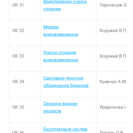
Водопровідні очисні
ОК 31
Терновцев О.В.
споруди
Мережі
ОК 32
Хоружий В.П.
водовідведення
Очисні споруди
ОК 33
Хоружий В.П.
водовідведення
Санітарно-технічне
ОК 34
Кравчук А.М.
обладнання будинків
Охорона водних
ОК 35
Уряднікова І.В.
ресурсів
Експлуатація систем
ОК 36
Дупляк О.В.