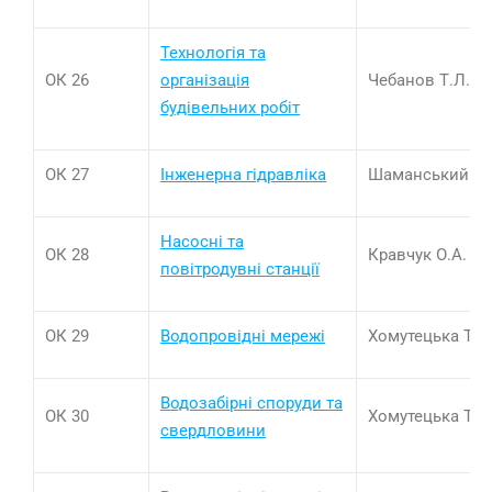
Технологія та
ОК 26
організація
Чебанов Т.Л., Н
будівельних робіт
ОК 27
Інженерна гідравліка
Шаманський С.
Насосні та
ОК 28
Кравчук О.А.
повітродувні станції
ОК 29
Водопровідні мережі
Хомутецька Т.П
Водозабірні споруди та
ОК 30
Хомутецька Т.П
свердловини