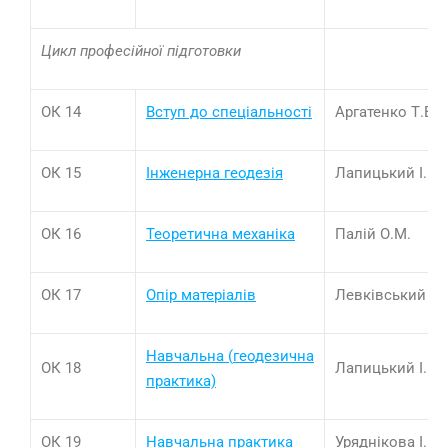
Цикл професійної підготовки
ОК 14
Вступ до спеціа
л
ьності
Аргатенко Т.В.
ОК 15
Інженерна геодезія
Лапицький І.В.
ОК 16
Теоретична механіка
Палій О.М.
ОК 17
Опір матеріалів
Левківський Д.
Навчальна
(
геодезична
ОК 18
Лапицький І.В.
практика)
ОК 19
Навчальна практика
Уряднікова І.В.