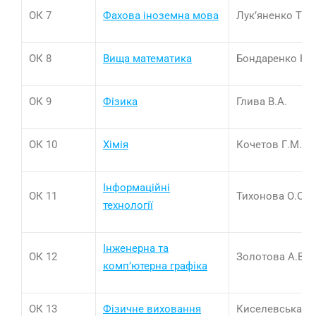
ОК 7
Фахова іноземна мова
Лук’яненко Т.О.
ОК 8
Вища математика
Бондаренко Н.В
ОК 9
Фізика
Глива В.А.
ОК 10
Хімія
Кочетов Г.М.
Інформаційні
ОК 11
Тихонова О.О.
технології
Інженерна та
ОК 12
Золотова А.В.
комп’ютерна графіка
ОК 13
Фізичне ви
х
овання
Киселевська С.