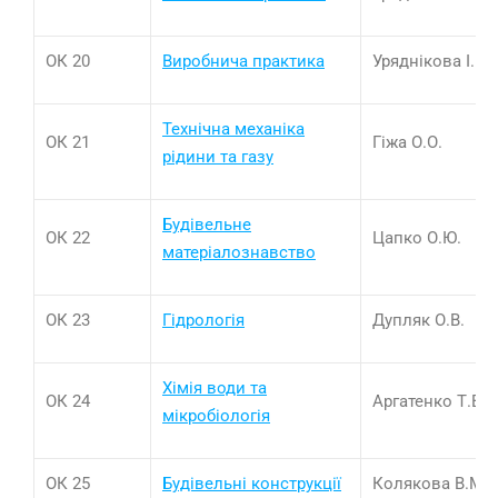
ОК 20
Виробнича практика
Уряднікова І.В.
Технічна механіка
ОК 21
Гіжа О.О.
рідини та газу
Будіве
л
ьне
ОК 22
Цапко О.Ю.
матеріалознавство
ОК 23
Гідрологія
Дупляк О.В.
Хімія води та
ОК 24
Аргатенко Т.В.
мікробіологія
ОК 25
Будівельні конструкції
Колякова В.М.