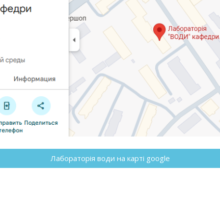
Лабораторія води на карті google