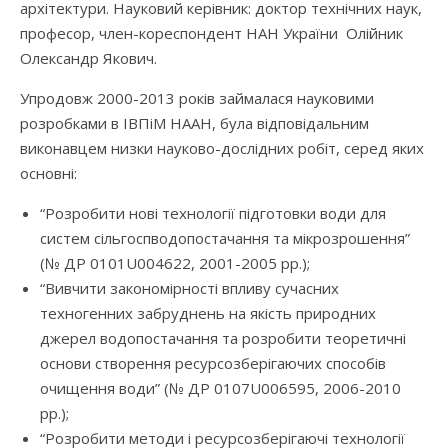
архітектури. Науковий керівник: доктор технічних наук,
професор, член-кореспондент НАН України Олійник
Олександр Якович.
Упродовж 2000-2013 років займалася науковими
розробками в ІВПіМ НААН, була відповідальним
виконавцем низки науково-дослідних робіт, серед яких
основні:
“Розробити нові технології підготовки води для
систем сільгоспводопостачання та мікрозрошення”
(№ ДР 0101U004622, 2001-2005 рр.);
“Вивчити закономірності впливу сучасних
техногенних забруднень на якість природних
джерел водопостачання та розробити теоретичні
основи створення ресурсозберігаючих способів
очищення води” (№ ДР 0107U006595, 2006-2010
рр.);
“Розробити методи і ресурсозберігаючі технології