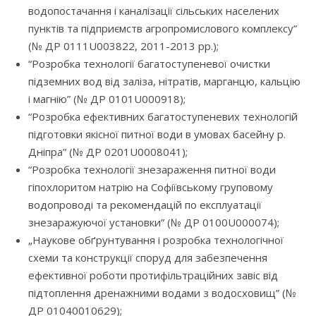
водопостачання і каналізації сільських населених
пунктів та підприємств агропромислового комплексу”
(№ ДР 0111U003822, 2011-2013 рр.);
“Розробка технології багатоступеневої очистки
підземних вод від заліза, нітратів, марганцю, кальцію
і магнію” (№ ДР 0101U000918);
“Розробка ефективних багатоступеневих технологій
підготовки якісної питної води в умовах басейну р.
Дніпра” (№ ДР 0201U0008041);
“Розробка технології знезараження питної води
гіпохлоритом натрію на Софіївському груповому
водопроводі та рекомендацій по експлуатації
знезаражуючої установки” (№ ДР 0100U000074);
„Наукове обґрунтування і розробка технологічної
схеми та конструкції споруд для забезпечення
ефективної роботи протифільтраційних завіс від
підтоплення дренажними водами з водосховищ” (№
ДР 01040010629);