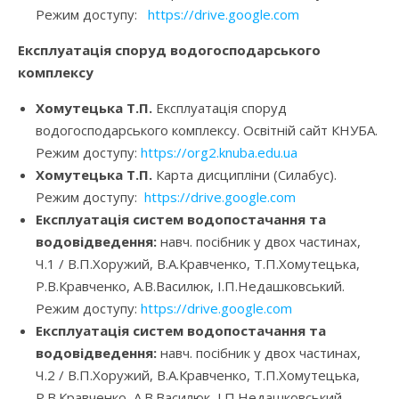
Режим доступу:
https://drive.google.com
Експлуатація споруд водогосподарського
комплексу
Хомутецька Т.П.
Експлуатація споруд
водогосподарського комплексу. Освітній сайт КНУБА.
Режим доступу:
https://org2.knuba.edu.ua
Хомутецька Т.П.
Карта дисципліни (Силабус).
Режим доступу:
https://drive.google.com
Експлуатація систем водопостачання та
водовідведення:
навч. посібник у двох частинах,
Ч.1 / В.П.Хоружий, В.А.Кравченко, Т.П.Хомутецька,
Р.В.Кравченко, А.В.Василюк, І.П.Недашковський.
Режим доступу:
https://drive.google.com
Експлуатація систем водопостачання та
водовідведення:
навч. посібник у двох частинах,
Ч.2 / В.П.Хоружий, В.А.Кравченко, Т.П.Хомутецька,
Р.В.Кравченко, А.В.Василюк, І.П.Недашковський.