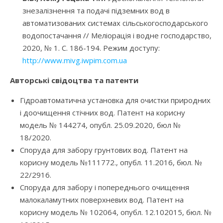
знезалізнення та подачі підземних вод в
автоматизованих системах сільськогосподарського
водопостачання // Меліорація і водне господарство,
2020, № 1. С. 186-194. Режим доступу:
http://www.mivg.iwpim.com.ua
Авторські свідоцтва та патенти
Гідроавтоматична установка для очистки природних
і доочищення стічних вод. Патент на корисну
модель № 144274, опубл. 25.09.2020, бюл №
18/2020.
Споруда для забору грунтових вод. Патент на
корисну модель №111772., опубл. 11.2016, бюл. №
22/2916.
Споруда для забору і попереднього очищення
малокаламутних поверхневих вод. Патент на
корисну модель № 102064, опубл. 12.102015, бюл. №