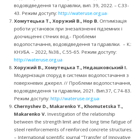
водовідведення та гідравліки, вип. 39, 2022. – С.33-
43. Режим доступу:
http://wateruse.org.ua
Хомутецька Т., Хоружий В., Нор В.
Оптимізація
роботи установок при знезалізненні підземних і
доочищенні стічних вод.- Проблеми
водопостачання, водовідведення та гідравліки. – К.:
КНУБА. – 2022, №38., С.55-65. Режим доступу:
http://wateruse.org.ua
Хоружий В., Хомутецька Т., Недашковський І.
Модернізація споруд в системах водопостачання з
поверхневих джерел. // Проблеми водопостачання,
водовідведення та гідравліки, 2021. Вип.37, С.74-83.
Режим доступу:
http://wateruse.org.ua
Chernyshev D
.,
Makarenko Y
.,
Khomutetska T
.,
Makarenko V
.
Investigation of the relationship
between the strength limit and the long time fatigue of
steel reinforcements of reinforced concrete structures.
– International scientific journal “Transfer of Innovative