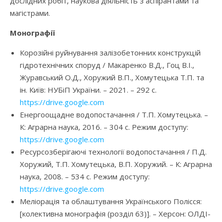
дослідних робіт, наукова діяльність з аспірантами та
магістрами.
Монографії
Корозійні руйнування залізобетонних конструкцій
гідротехнічних споруд / Макаренко В.Д., Гоц В.І.,
Журавський О.Д., Хоружий В.П., Хомутецька Т.П. та
ін. Київ: НУБіП України. – 2021. – 292 с.
https://drive.google.com
Енергоощадне водопостачання / Т.П. Хомутецька. –
К: Аграрна наука, 2016. – 304 с. Режим доступу:
https://drive.google.com
Ресурсозберігаючі технології водопостачання / П.Д.
Хоружий, Т.П. Хомутецька, В.П. Хоружий. – К: Аграрна
наука, 2008. – 534 с. Режим доступу:
https://drive.google.com
Меліорація та облаштування Українського Полісся:
[колективна монографія (розділ 63)]. – Херсон: ОЛДІ-