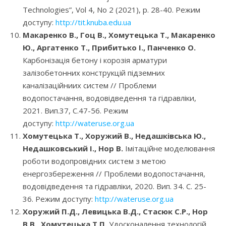
Technologies”, Vol 4, No 2 (2021), р. 28-40. Режим
доступу:
http://tit.knuba.edu.ua
Макаренко В., Гоц В., Хомутецька Т., Макаренко
Ю., Аргатенко Т., Прибитько І., Панченко О.
Карбонізація бетону і корозія арматури
залізобетонних конструкцій підземних
каналізаційниих систем // Проблеми
водопостачання, водовідведення та гідравліки,
2021. Вип.37, С.47-56. Режим
доступу:
http://wateruse.org.ua
Хомутецька Т., Хоружий В., Недашківська Ю.,
Недашковський І., Нор В.
Імітаційне моделювання
роботи водопровідних систем з метою
енергозбереження // Проблеми водопостачання,
водовідведення та гідравліки, 2020. Вип. 34. С. 25-
36. Режим доступу:
http://wateruse.org.ua
Хоружий П.Д., Левицька В.Д., Стасюк С.Р., Нор
В.В., Хомутецька Т.П.
Удосконалення технологій