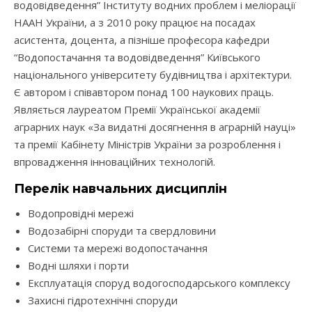
водовідведення” Інституту водних проблем і меліорації
НААН України, а з 2010 року працює на посадах
асистента, доцента, а пізніше професора кафедри
“Водопостачання та водовідведення” Київського
національного університету будівництва і архітектури.
Є автором і співавтором понад 100 наукових праць.
Являється лауреатом Премії Української академії
аграрних наук «За видатні досягнення в аграрній науці»
та премії Кабінету Міністрів України за розроблення і
впровадження інноваційних технологій.
Перелік навчальних дисциплін
Водопровідні мережі
Водозабірні споруди та свердловини
Системи та мережі водопостачання
Водні шляхи і порти
Експлуатація споруд водогосподарського комплексу
Захисні гідротехнічні споруди