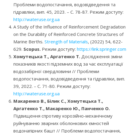
Проблеми водопостачання, водовідведення та
гідравліки, вип. 45, 2023. – С. 78-87. Режим доступу:
http://wateruse.org.ua
A Study of the Influence of Reinforcement Degradation
on the Durability of Reinforced Concrete Structures of
Marine Berths.
Strength of Materials
, (2022) 54, 622-
629.
Scopus
.
Режим доступу:
https://link.springer.com
Хомутецька Т., Аргатенко Т.
Дослідження зміни
показників якості підземних вод за час експлуатації
водозабірної свердловини // Проблеми
водопостачання, водовідведення та гідравліки, вип.
39, 2022. – С. 71-80. Режим доступу:
http://wateruse.org.ua
Макаренко В., Білик С., Хомутецька Т.,
Аргатенко Т., Макаренко Ю., Панченко О.
Підвищення спротиву корозійно-механічному
руйнуванню зварних оболонкових ємностей
водонапірних башт // Проблеми водопостачання,