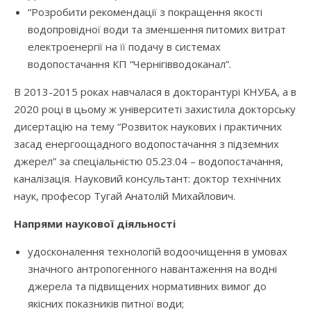
“Розробити рекомендації з покращення якості
водопровідної води та зменшення питомих витрат
електроенергії на її подачу в системах
водопостачання КП “Чернігівводоканал”.
В 2013-2015 роках навчалася в докторантурі КНУБА, а в
2020 році в цьому ж університеті захистила докторську
дисертацію на тему “Розвиток наукових і практичних
засад енергоощадного водопостачання з підземних
джерел” за спеціальністю 05.23.04 – водопостачання,
каналізація. Науковий консультант: доктор технічних
наук, професор Тугай Анатолій Михайлович.
Напрями наукової діяльності
удосконалення технологій водоочищення в умовах
значного антропогенного навантаження на водні
джерела та підвищених нормативних вимог до
якісних показників питної води;