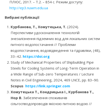
ПЛЮС, 2017. – Т.2. – 854 с. Режим доступу:
http://ep3.nuwm.edu.ua
Вибрані публікації
Курбанова, Т., Хомутецька, Т.
(2024).
Перспективи удосконалення технологій
знезалізнення підземних вод для локальних систем
питного водопостачання // Проблеми
водопостачання, водовідведення та гідравліки, (48),
33–42.
https://doi.org
Study of Mechanical Properties of Shipbuilding Pipe
Steels for Cooling Systems of Long-Term Operation in
a Wide Range of Sub-zero Temperatures / Lecture
Notes in Civil Engineering, 2024, 469 LNCE, pp. 83–90.
Scopus
https://link.springer.com
Хомутецька Т., Кондрицька І., Курбанова Т.,
Нор В.
Забезпечення споживачів
сільгоспводопроводів якісною питною водою //