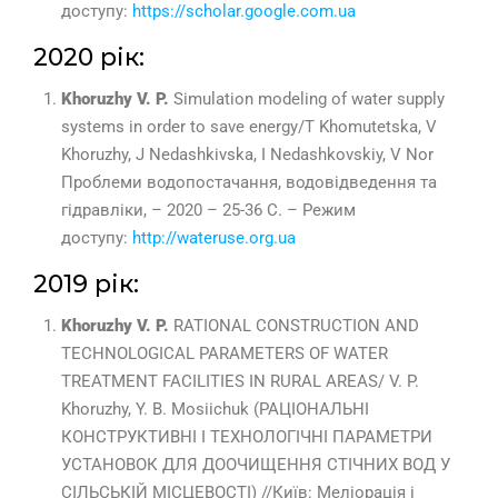
доступу:
https://scholar.google.com.ua
2020 рік:
Khoruzhy V. P.
Simulation modeling of water supply
systems in order to save energy/T Khomutetska, V
Khoruzhy, J Nedashkivska, I Nedashkovskіy, V Nor
Проблеми водопостачання, водовідведення та
гідравліки, – 2020 – 25-36 С. – Режим
доступу:
http://wateruse.org.ua
2019 рік:
Khoruzhy V. P.
RATIONAL CONSTRUCTION AND
TECHNOLOGICAL PARAMETERS OF WATER
TREATMENT FACILITIES IN RURAL AREAS/ V. P.
Khoruzhy, Y. B. Mosiichuk (РАЦІОНАЛЬНІ
КОНСТРУКТИВНІ І ТЕХНОЛОГІЧНІ ПАРАМЕТРИ
УСТАНОВОК ДЛЯ ДООЧИЩЕННЯ СТІЧНИХ ВОД У
СІЛЬСЬКІЙ МІСЦЕВОСТІ) //Київ: Меліорація і