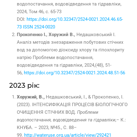
водопостачання, водовідведення та гідравліки,
2024, Том 46, с. 65-73
DOI:
https://doi.org/10.32347/2524-0021.2024.46.65-
73
ISSN 2524-0020
Прокопенко І., Хоружий В.,
Недашковський І.
Аналіз методів знезараження побутових стічних
вод за допомогою діоксиду хлору та гіпохлориту
натрію Проблеми водопостачання,
водовідведення та гідравліки, 2024,(48), 51-
56,
https://doi.org/10.32347/2524-0021.2024.48.51-56
2023 рік:
Хоружий, В.,
Недашковський, І., & Прокопенко, І.
(2023). ІНТЕНСИФІКАЦІЯ ПРОЦЕСІВ БІОЛОГІЧНОГО
ОЧИЩЕННЯ СТІЧНИХ ВОД.
Проблеми
водопостачання, водовідведення та гідравліки
,– К.:
КНУБА. – 2023, №45., С. 88–
99.
http://wateruse.org.ua/article/view/292421