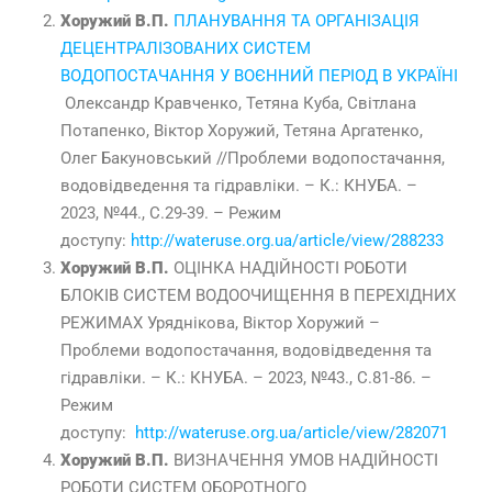
Хоружий В.П.
ПЛАНУВАННЯ ТА ОРГАНІЗАЦІЯ
ДЕЦЕНТРАЛІЗОВАНИХ СИСТЕМ
ВОДОПОСТАЧАННЯ У ВОЄННИЙ ПЕРІОД В УКРАЇНІ
Олександр Кравченко, Тетяна Куба, Світлана
Потапенко, Віктор Хоружий, Тетяна Аргатенко,
Олег Бакуновський //Проблеми водопостачання,
водовідведення та гідравліки. – К.: КНУБА. –
2023, №44., С.29-39. – Режим
доступу:
http://wateruse.org.ua/article/view/288233
Хоружий В.П.
ОЦІНКА НАДІЙНОСТІ РОБОТИ
БЛОКІВ СИСТЕМ ВОДООЧИЩЕННЯ В ПЕРЕХІДНИХ
РЕЖИМАХ Уряднікова, Віктор Хоружий –
Проблеми водопостачання, водовідведення та
гідравліки. – К.: КНУБА. – 2023, №43., С.81-86. –
Режим
доступу:
http://wateruse.org.ua/article/view/282071
Хоружий В.П.
ВИЗНАЧЕННЯ УМОВ НАДІЙНОСТІ
РОБОТИ СИСТЕМ ОБОРОТНОГО