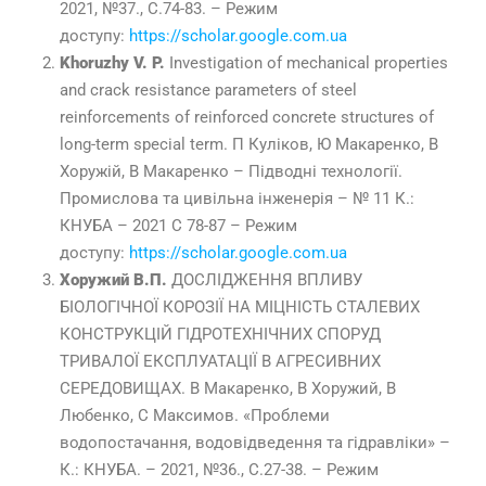
2021, №37., С.74-83. – Режим
доступу:
https://scholar.google.com.ua
Khoruzhy V. P.
Investigation of mechanical properties
and crack resistance parameters of steel
reinforcements of reinforced concrete structures of
long-term special term. П Куліков, Ю Макаренко, В
Хоружій, В Макаренко – Підводні технології.
Промислова та цивільна інженерія – № 11 К.:
КНУБА – 2021 С 78-87 – Режим
доступу:
https://scholar.google.com.ua
Хоружий В.П.
ДОСЛІДЖЕННЯ ВПЛИВУ
БІОЛОГІЧНОÏ КОРОЗІÏ НА МІЦНІСТЬ СТАЛЕВИХ
КОНСТРУКЦІЙ ГІДРОТЕХНІЧНИХ СПОРУД
ТРИВАЛОÏ ЕКСПЛУАТАЦІÏ В АГРЕСИВНИХ
СЕРЕДОВИЩАХ. В Макаренко, В Хоружий, В
Любенко, С Максимов. «Проблеми
водопостачання, водовідведення та гідравліки» –
К.: КНУБА. – 2021, №36., С.27-38. – Режим