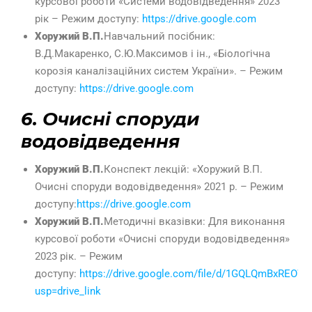
курсової роботи «Системи водовідведення» 2023
рік – Режим доступу:
https://drive.google.com
Хоружий В.П.
Навчальний посібник:
В.Д.Макаренко, С.Ю.Максимов і ін., «Біологічна
корозія каналізаційних систем України». – Режим
доступу:
https://drive.google.com
6. Очисні споруди
водовідведення
Хоружий В.П.
Конспект лекцій: «Хоружий В.П.
Очисні споруди водовідведення» 2021 р. – Режим
доступу:
https://drive.google.com
Хоружий В.П.
Методичні вказівки: Для виконання
курсової роботи «Очисні споруди водовідведення»
2023 рік. – Режим
доступу:
https://drive.google.com/file/d/1GQLQmBxREO
usp=drive_link