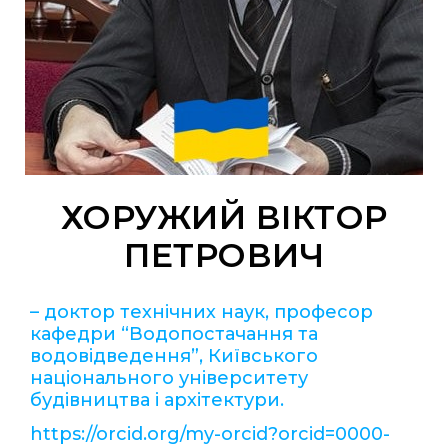
ХОРУЖИЙ ВІКТОР
ПЕТРОВИЧ
– доктор технічних наук, професор
кафедри “Водопостачання та
водовідведення”, Київського
національного університету
будівництва і архітектури.
https://orcid.org/my-orcid?orcid=0000-