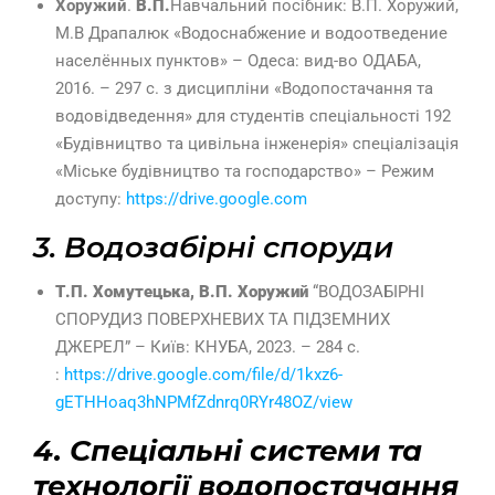
Хоружий
.
В.П.
Навчальний посібник: В.П. Хоружий,
М.В Драпалюк «Водоснабжение и водоотведение
населённых пунктов» – Одеса: вид-во ОДАБА,
2016. – 297 с. з дисципліни «Водопостачання та
водовідведення» для студентів спеціальності 192
«Будівництво та цивільна інженерія» спеціалізація
«Міське будівництво та господарство» – Режим
доступу:
https://drive.google.com
3. Водозабірні споруди
Т.П. Хомутецька, В.П. Хоружий
“ВОДОЗАБІРНІ
СПОРУДИЗ ПОВЕРХНЕВИХ ТА ПІДЗЕМНИХ
ДЖЕРЕЛ” – Київ: КНУБА, 2023. – 284 с.
:
https://drive.google.com/file/d/1kxz6-
gETHHoaq3hNPMfZdnrq0RYr48OZ/view
4. Спецiальнi системи та
технологiї водопостачання