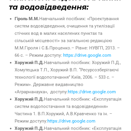
та водовідведення:
Гіроль М.М.
Навчальний посібник: «Проектування
систем водовідведення, очищення та утилізації
стічних вод в малих населених пунктах та
сільській місцевості» за загальною редакцією
М.М.Гіроля і С.Б.Проценко.– Рівне: НУВГП, 2013. –
66 с. – Режим доступу:
https://drive.google.com
Хоружий П.Д.
Навчальний посібник: Хоружий П.Д.,
Хомутецька Т.П., Хоружий В.П. “Ресурсозберігаючі
технології водопотачання” Київ, 2006. – 533 с. –
Режим». Державне видавництво
«Аграрнанаука», доступу:
https://drive.google.com
Хоружий П.Д.
Навчальний посібник: «Експлуатація
систем водопостачання та водовідведення»
Частина 1. В.П.Хоружий, А.В.Кравченко та ін. –
Режим доступу:
https://drive.google.com
Хоружий П.Д.
Навчальний посібник: «Експлуатація