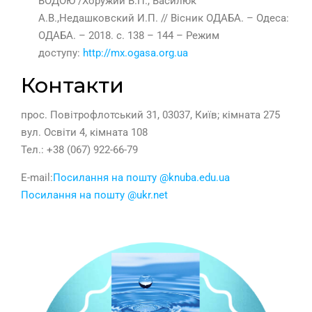
ВОДОЮ /Хоружий В.П., Василюк
А.В.,Недашковский И.П. // Вісник ОДАБА. – Одеса:
ОДАБА. – 2018. с. 138 – 144 – Режим
доступу:
http://mx.ogasa.org.ua
Контакти
прос. Повітрофлотський 31, 03037, Київ; кімната 275
вул. Освіти 4, кімната 108
Тел.: +38 (067) 922-66-79
E-mail:
Посилання на пошту @knuba.edu.ua
Посилання на пошту @ukr.net