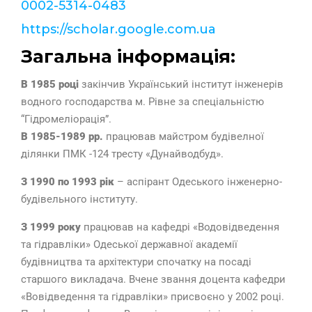
0002-5314-0483
https://scholar.google.com.ua
Загальна інформація:
В 1985 році
закінчив Український інститут інженерів
водного господарства м. Рівне за спеціальністю
“Гідромеліорація”.
В 1985-1989 рр.
працював майстром будівелної
ділянки ПМК -124 тресту «Дунайводбуд».
З 1990 по 1993 рік
– аспірант Одеського інженерно-
будівельного інституту.
З 1999 року
працював на кафедрі «Водовідведення
та гідравліки» Одеської державної академії
будівництва та архітектури спочатку на посаді
старшого викладача. Вчене звання доцента кафедри
«Вовідведення та гідравліки» присвоєно у 2002 році.