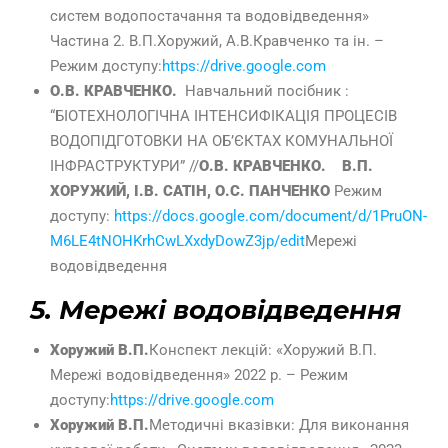
систем водопостачання та водовідведення»
Частина 2. В.П.Хоружий, А.В.Кравченко та ін. –
Режим доступу:
https://drive.google.com
О.В. КРАВЧЕНКО.
Навчальний посібник :
“БІОТЕХНОЛОГІЧНА ІНТЕНСИФІКАЦІЯ ПРОЦЕСІВ
ВОДОПІДГОТОВКИ НА ОБ’ЄКТАХ КОМУНАЛЬНОЇ
ІНФРАСТРУКТУРИ” //
О.В. КРАВЧЕНКО.
В.П.
ХОРУЖИЙ, І.В. САТІН, О.С. ПАНЧЕНКО
Режим
доступу:
https://docs.google.com/document/d/1PruON-
M6LE4tNOHKrhCwLXxdyDowZ3jp/edit
Мережі
водовідведення
5. Мережі водовідведення
Хоружий В.П.
Конспект лекцій: «Хоружий В.П.
Мережі водовідведення» 2022 р. – Режим
доступу:
https://drive.google.com
Хоружий В.П.
Методичні вказівки: Для виконання