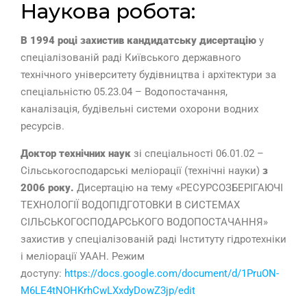
Наукова робота:
В 1994 році захистив кандидатську дисертацію
у
спеціалізованій раді Київського державного
технічного університету будівництва і архітектури за
спеціальністю 05.23.04 – Водопостачання,
каналізація, будівельні системи охорони водних
ресурсів.
Доктор технічних наук
зі спеціальності 06.01.02 –
Сільськогосподарські меліорації (технічні науки)
з
2006 року.
Дисертацію на тему «РЕСУРСОЗБЕРІГАЮЧІ
ТЕХНОЛОГІЇ ВОДОПІДГОТОВКИ В СИСТЕМАХ
СІЛЬСЬКОГОСПОДАРСЬКОГО ВОДОПОСТАЧАННЯ»
захистив у спеціалізованій раді Інституту гідротехніки
і меліорації УААН. Режим
доступу:
https://docs.google.com/document/d/1PruON-
M6LE4tNOHKrhCwLXxdyDowZ3jp/edit