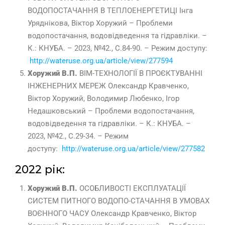
ВОДОПОСТАЧАННЯ В ТЕПЛОЕНЕРГЕТИЦІ Інга
Уряднікова, Віктор Хоружий – Проблеми
водопостачання, водовідведення та гідравліки. –
К.: КНУБА. – 2023, №42., С.84-90. – Режим доступу:
http://wateruse.org.ua/article/view/277594
Хоружий В.П.
BIM-ТЕХНОЛОГІЇ В ПРОЄКТУВАННІ
ІНЖЕНЕРНИХ МЕРЕЖ Олександр Кравченко,
Віктор Хоружий, Володимир Любенко, Ігор
Недашковський – Проблеми водопостачання,
водовідведення та гідравліки. – К.: КНУБА. –
2023, №42., С.29-34. – Режим
доступу:
http://wateruse.org.ua/article/view/277582
2022 рік:
Хоружий В.П.
ОСОБЛИВОСТІ ЕКСПЛУАТАЦІЇ
СИСТЕМ ПИТНОГО ВОДОПО-СТАЧАННЯ В УМОВАХ
ВОЄННОГО ЧАСУ Олександр Кравченко, Віктор