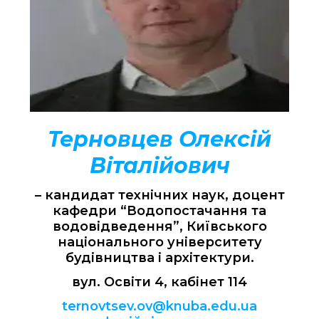
Терновцев Олексій
Віталійович
– кандидат технічних наук, доцент
кафедри “Водопостачання та
водовідведення”, Київського
національного університету
будівництва і архітектури.
вул. Освіти 4, кабінет 114
ternovtsev.ov@knuba.edu.ua