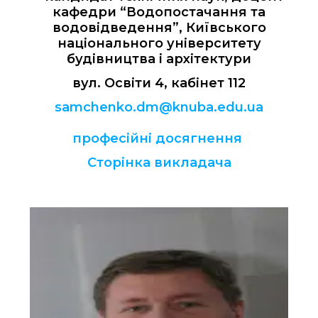
кафедри “Водопостачання та
водовідведення”, Київського
національного університету
будівництва і архітектури
вул. Освіти 4, кабінет 112
samchenko.dm@knuba.edu.ua
професійні досягнення
Сторінка викладача