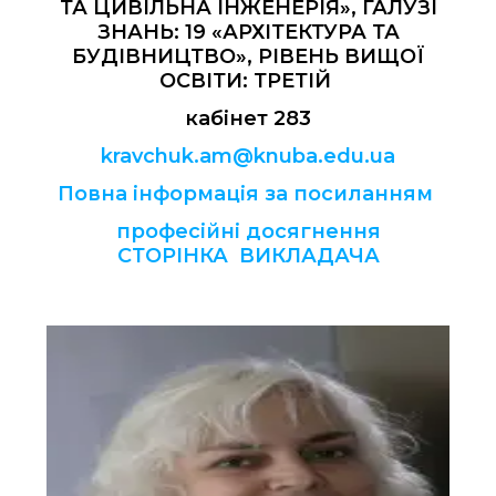
ТА ЦИВІЛЬНА ІНЖЕНЕРІЯ», ГАЛУЗІ
ЗНАНЬ: 19 «АРХІТЕКТУРА ТА
БУДІВНИЦТВО», РІВЕНЬ ВИЩОЇ
ОСВІТИ: ТРЕТІЙ
кабінет 283
kravchuk.am@knuba.edu.ua
Повна інформація за посиланням
професійні досягнення
СТОРІНКА ВИКЛАДАЧА