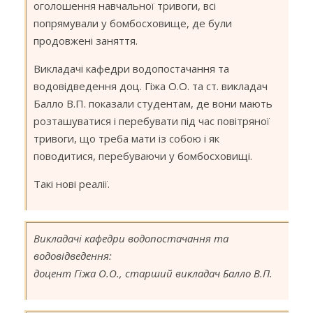
оголошення навчальної тривоги, всі
«Г
Б
попрямували у бомбосховище, де були
(В
продовжені заняття.
ГБ
Викладачі кафедри водопостачання та
водовідведення доц. Гіжа О.О. та ст. викладач
Балло В.П. показали студентам, де вони мають
розташуватися і перебувати під час повітряної
тривоги, що треба мати із собою і як
поводитися, перебуваючи у бомбосховищі.
Такі нові реалії.
Викладачі кафедри водопостачання та
водовідведення:
доцент Гіжа О.О., старший викладач Балло В.П.