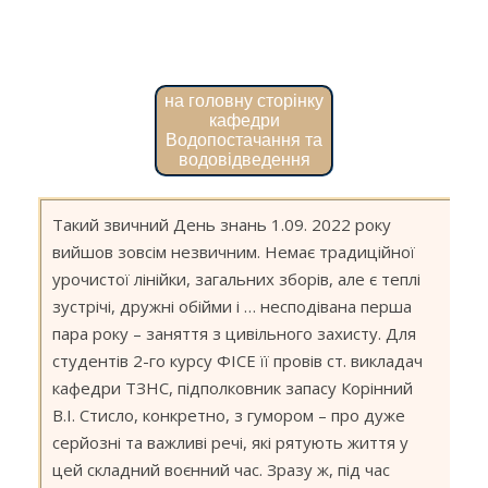
СТ
Ф
І
С
на головну сторінку
кафедри
ТА
Водопостачання та
ЕК
водовідведення
(Ф
2
ТА
Такий звичний День знань 1.09. 2022 року
3
вийшов зовсім незвичним. Немає традиційної
К
урочистої лінійки, загальних зборів, але є теплі
Д
зустрічі, дружні обійми і … несподівана перша
Ф
пара року – заняття з цивільного захисту. Для
Н
студентів 2-го курсу ФІСЕ її провів ст. викладач
С
кафедри ТЗНС, підполковник запасу Корінний
«
В.І. Стисло, конкретно, з гумором – про дуже
ТА
серйозні та важливі речі, які рятують життя у
В
цей складний воєнний час. Зразу ж, під час
І