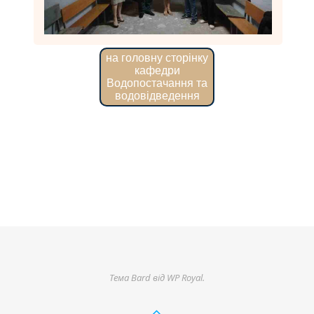
на головну сторінку
кафедри
Водопостачання та
водовідведення
Тема Bard від
WP Royal
.