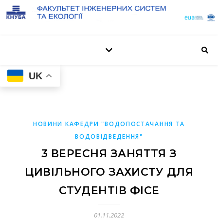
UK
ві
НОВИНИ КАФЕДРИ "ВОДОПОСТАЧАННЯ ТА
Го
ВОДОВІДВЕДЕННЯ"
3 ВЕРЕСНЯ ЗАНЯТТЯ З
ЦИВІЛЬНОГО ЗАХИСТУ ДЛЯ
НА
ПО
СТУДЕНТІВ ФІСЕ
В
Н
П
С
01.11.2022
Д
ФІ