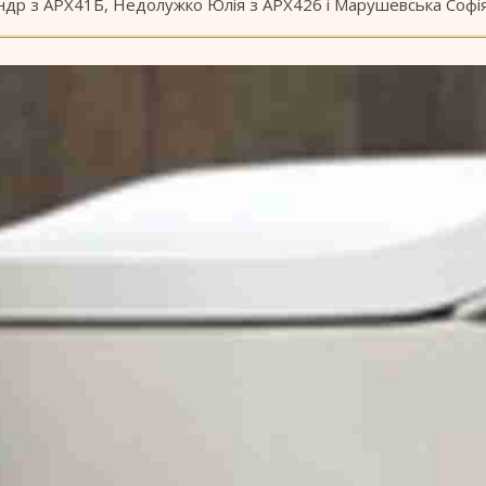
др з АРХ41Б, Недолужко Юлія з АРХ42б і Марушевська Софія