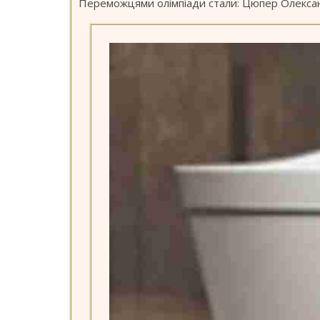
Переможцями олімпіади стали: Цюпер Олексан