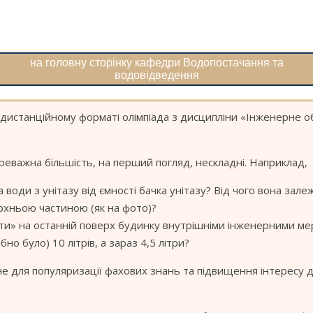
на головну сторінку кафедри Водопостачання та
водовідведення
дистанційному форматі олімпіада з дисципліни «Інженерне о
реважна більшість, на перший погляд, нескладні. Наприклад,
оди з унітазу від ємності бачка унітазу? Від чого вона зале
рхньою частиною (як на фото)?
няти» на останній поверх будинку внутрішніми інженерними м
но було) 10 літрів, а зараз 4,5 літри?
вне для популяризації фахових знань та підвищення інтересу