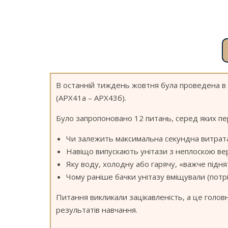
В останній тиждень жовтня була проведена в 
(АРХ41а – АРХ43б).
Було запропоновано 12 питань, серед яких пе
Чи залежить максимальна секундна витрата в
Навіщо випускають унітази з неплоскою ве
Яку воду, холодну або гарячу, «важче під
Чому раніше бачки унітазу вміщували (потріб
Питання викликали зацікавленість, а це голо
результатів навчання.