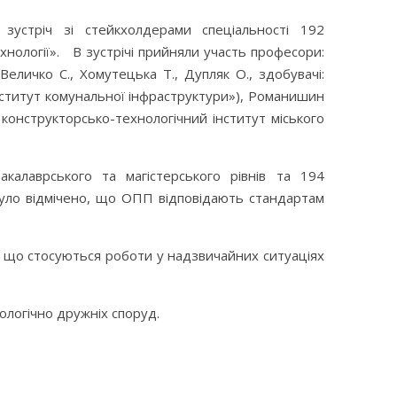
зустріч зі стейкхолдерами спеціальності 192
хнології». В зустрічі прийняли участь професори:
еличко С., Хомутецька Т., Дупляк О., здобувачі:
Інститут комунальної інфраструктури»), Романишин
 конструкторсько-технологічний інститут міського
акалаврського та магістерського рівнів та 194
 було відмічено, що ОПП відповідають стандартам
, що стосуються роботи у надзвичайних ситуаціях
ологічно дружніх споруд.