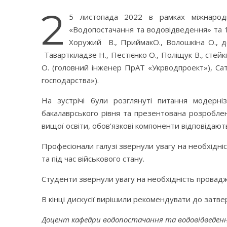
2
5 листопада 2022 в рамках міжнародно
«Водопостачання та водовідведення» та 19
Хоружий В., ПриймакО., Волошкіна О., до
Таварткіладзе Н., Пестієнко О., Поліщук В., сте
О. (головний інженер ПрАТ «Укрводпроект»), Саті
господарства»).
На зустрічі були розглянуті питання модерніз
бакалаврського рівня та презентована розроблен
вищої освіти, обов’язкові компоненти відповідаю
Професіонали галузі звернули увагу на необхідн
та під час військового стану.
Студенти звернули увагу на необхідність провадж
В кінці дискусії вирішили рекомендувати до затв
Доцент кафедри водопостачання та водовідведення