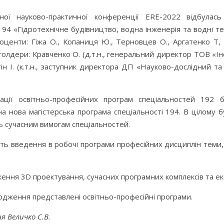
ї науково-практичної конференції ERE-2022 відбулась 
4 «Гідротехнічне будівництво, водна інженерія та водні те
центи: Гіжа О., Копаниця Ю., Терновцев О., Аргатенко Т, В
йкголдери: Кравченко О. (д.т.н., генеральний директор ТОВ «
н І. (к.т.н., заступник директора ДП «Науково-дослідний та
ації освітньо-професійних програм спеціальностей 192 б
а нова магістерська програма спеціальності 194. В цілому
ть сучасним вимогам спеціальностей.
ість введення в робочі програми професійних дисциплін теми
ення 3D проектування, сучасних програмних комплексів та ек
ердження представлені освітньо-професійні програми.
 Величко С.В.