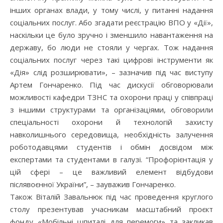
інших органах влади, у тому числі, у питанні надання
соціальних послуг. Або згадати реєстрацію ВПО у «Дії»,
наскільки це було зручно і зменшило навантаження на
державу, бо люди не стояли у чергах. Тож надання
соціальних послуг через такі цифрові інструменти як
«Дія» слід розширювати», – зазначив під час виступу
Артем Гончаренко. Під час дискусії обговорювали
можливості кафедри ТЗНС та охорони праці у співпраці
з іншими структурами та організаціями, обговорили
спеціальності охорони й технологій захисту
навколишнього середовища, необхідність залучення
роботодавцями студентів і обмін досвідом між
експертами та студентами в галузі. “Профорієнтація у
цій сфері – це важливий елемент відбудови
післявоєнної України”, – зауважив Гончаренко.
Також Віталій Завальнюк під час проведення круглого
столу презентував учасникам масштабний проєкт
фонду «Мобільні шпиталі для перемоги» та закликав