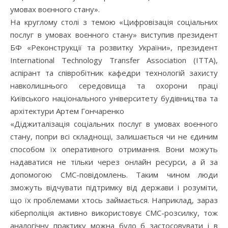
умовах воєнного стану».
На круглому столі з темою «Цифровізація соціальних
послуг в умовах воєнного стану» виступив президент
БФ «Реконструкції та розвитку України», президент
International Technology Transfer Association (ІТТА),
аспірант та співробітник кафедри технологій захисту
навколишнього середовища та охорони праці
Київського національного університету будівництва та
архітектури Артем Гончаренко
«Діджиталізація соціальних послуг в умовах воєнного
стану, попри всі складнощі, залишається чи не єдиним
способом їх оперативного отримання. Вони можуть
надаватися не тільки через онлайн ресурси, а й за
допомогою СМС-повідомлень. Таким чином люди
зможуть відчувати підтримку від держави і розуміти,
що їх проблемами хтось займається. Наприклад, зараз
кіберполіція активно використовує СМС-розсилку, тож
аналогічну практику можна було б застосовувати і в