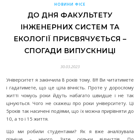
НОВИНИ ФІСЕ
ДО ДНЯ ФАКУЛЬТЕТУ
ІНЖЕНЕРНИХ СИСТЕМ ТА
ЕКОЛОГІЇ ПРИСВЯЧУЄТЬСЯ –
СПОГАДИ ВИПУСКНИЦІ
30.03.2023
Університет я закінчила 8 років тому. 8!!! Ви читатимете
і гадатимете, що це ціла вічність. Проте у дорослому
житті чомусь роки йдуть набагато швидше і не так
цінуються. Чого не скажеш про роки університету. Ці
5років так насичені подіями, що їх можна прирівняти до
10, а то і 15 життя.
Що ми робили студентами? Як я вже аналізувала
пізніше – нічого. Зате скільки відчуттів. По