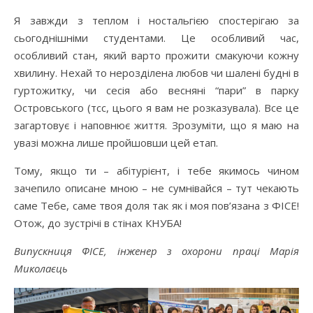
Я завжди з теплом і ностальгією спостерігаю за
сьогоднішніми студентами. Це особливий час,
особливий стан, який варто прожити смакуючи кожну
хвилину. Нехай то нерозділена любов чи шалені будні в
гуртожитку, чи сесія або весняні “пари” в парку
Островського (тсс, цього я вам не розказувала). Все це
загартовує і наповнює життя. Зрозуміти, що я маю на
увазі можна лише пройшовши цей етап.
Тому, якщо ти – абітурієнт, і тебе якимось чином
зачепило описане мною – не сумнівайся – тут чекають
саме Тебе, саме твоя доля так як і моя пов’язана з ФІСЕ!
Отож, до зустрічі в стінах КНУБА!
Випускниця ФІСЕ, інженер з охорони праці Марія
Миколаєць