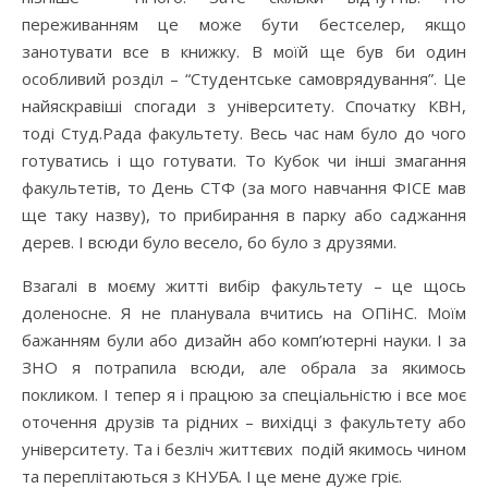
переживанням це може бути бестселер, якщо
занотувати все в книжку. В моїй ще був би один
особливий розділ – “Студентське самоврядування”. Це
найяскравіші спогади з університету. Спочатку КВН,
тоді Студ.Рада факультету. Весь час нам було до чого
готуватись і що готувати. То Кубок чи інші змагання
факультетів, то День СТФ (за мого навчання ФІСЕ мав
ще таку назву), то прибирання в парку або саджання
дерев. І всюди було весело, бо було з друзями.
Взагалі в моєму житті вибір факультету – це щось
доленосне. Я не планувала вчитись на ОПіНС. Моїм
бажанням були або дизайн або комп’ютерні науки. І за
ЗНО я потрапила всюди, але обрала за якимось
покликом. І тепер я і працюю за спеціальністю і все моє
оточення друзів та рідних – вихідці з факультету або
університету. Та і безліч життєвих подій якимось чином
та переплітаються з КНУБА. І це мене дуже гріє.