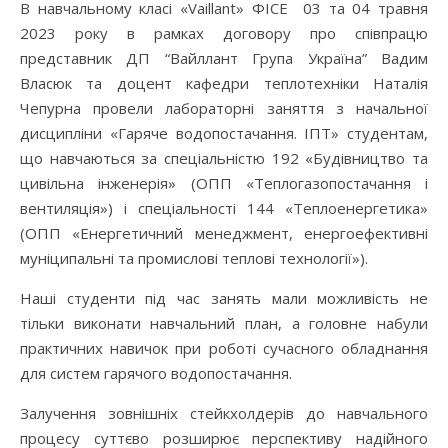
В навчальному класі «Vaillant» ФІСЕ 03 та 04 травня
2023 року в рамках договору про співпрацю
представник ДП “Вайллант Група Україна” Вадим
Власюк та доцент кафедри теплотехніки Наталія
Чепурна провели лабораторні заняття з начальної
дисципліни «Гаряче водопостачання. ІПТ» студентам,
що навчаються за спеціальністю 192 «Будівництво та
цивільна інженерія» (ОПП «Теплогазопостачання і
вентиляція») і спеціальності 144 «Теплоенергетика»
(ОПП «Енергетичний менеджмент, енергоефективні
муніципальні та промислові теплові технології»).
Наші студенти під час занять мали можливість не
тільки виконати навчальний план, а головне набули
практичних навичок при роботі сучасного обладнання
для систем гарячого водопостачання.
Залучення зовнішніх стейкхолдерів до навчального
процесу суттєво розширює перспективу надійного