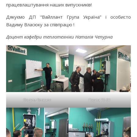
працевлаштування наших випускників!
Дякуємо ДП “Вайллант Група Україна” і особисто
Вадиму Власюку за співпрацю !
Доцент кафедри теплотехніки Наталія Чепурна
Вадим Власюк
Група ТЕ-31