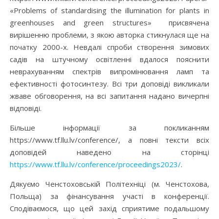
«Problems of standardising the illumination for plants in
greenhouses and green structures» присвячена
вирішенню проблеми, з якою авторка стикнулася ще на
початку 2000-х. Невдалі спроби створення зимових
садів на штучному освітленні вдалося пояснити
неврахуванням спектрів випромінювання ламп та
ефективності фотосинтезу. Всі три доповіді викликали
жваве обговорення, на всі запитання надано вичерпні
відповіді.
Більше інформації за покликанням
https://www.tf.llu.lv/conference/, а повні тексти всіх
доповідей наведено на сторінці
https://www.tf.llu.lv/conference/proceedings2023/
.
Дякуємо Ченстоховській Політехніці (м. Ченстохова,
Польща) за фінансування участі в конференції.
Сподіваємося, що цей захід сприятиме подальшому