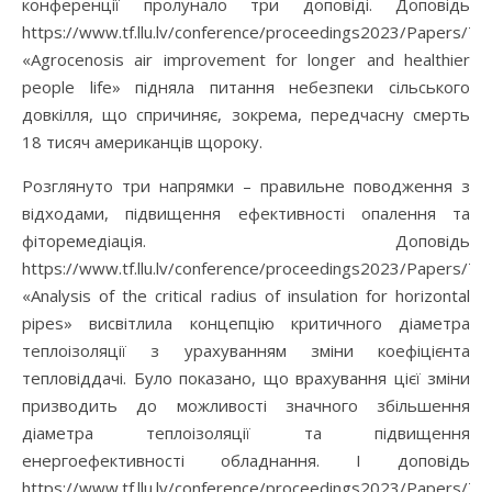
конференції пролунало три доповіді. Доповідь
https://www.tf.llu.lv/conference/proceedings2023/Papers/TF
«Agrocenosis air improvement for longer and healthier
people life» підняла питання небезпеки сільського
довкілля, що спричиняє, зокрема, передчасну смерть
18 тисяч американців щороку.
Розглянуто три напрямки – правильне поводження з
відходами, підвищення ефективності опалення та
фіторемедіація. Доповідь
https://www.tf.llu.lv/conference/proceedings2023/Papers/TF
«Analysis of the critical radius of insulation for horizontal
pipes» висвітлила концепцію критичного діаметра
теплоізоляції з урахуванням зміни коефіцієнта
тепловіддачі. Було показано, що врахування цієї зміни
призводить до можливості значного збільшення
діаметра теплоізоляції та підвищення
енергоефективності обладнання. І доповідь
https://www.tf.llu.lv/conference/proceedings2023/Papers/TF