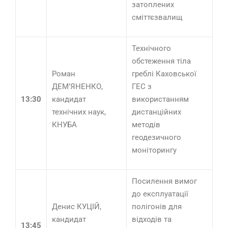
затоплених
сміттєзвалищ
Технічного
обстеження тіла
Роман
греблі Каховської
ДЕМ’ЯНЕНКО,
ГЕС з
13:30
кандидат
використанням
технічних наук,
дистанційних
КНУБА
методів
геодезичного
моніторингу
Посилення вимог
до експлуатації
Денис КУЦІЙ,
полігонів для
кандидат
відходів та
13:45