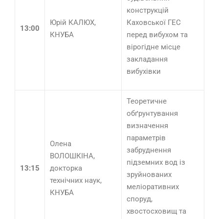
конструкцій
Юрій КАЛЮХ,
Каховської ГЕС
13:00
КНУБА
перед вибухом та
вірогідне місце
закладання
вибухівки
Теоретичне
обґрунтування
визначення
параметрів
Олена
забруднення
ВОЛОШКІНА,
підземних вод із
13:15
докторка
зруйнованих
технічних наук,
меліоративних
КНУБА
споруд,
хвостосховищ та