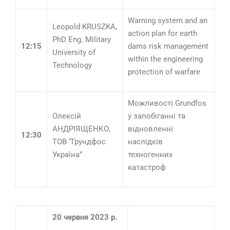
Warning system and an
Leopold KRUSZKA,
action plan for earth
PhD Eng. Military
12:15
dams risk management
University of
within the engineering
Technology
protection of warfare
Можливості Grundfos
Олексій
у запобіганні та
АНДРІЯЩЕНКО,
відновленні
12:30
ТОВ “Грундфос
наслідків
Україна”
техногенних
катастроф
20 червня 2023 р.