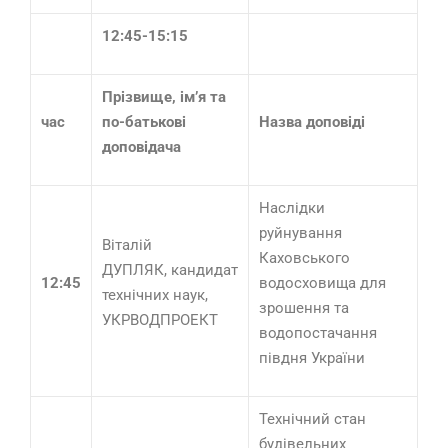
12:45-15:15
Прізвище, ім’я та
час
по-батькові
Назва доповіді
доповідача
Наслідки
руйнування
Віталій
Каховського
ДУПЛЯК, кандидат
12:45
водосховища для
технічних наук,
зрошення та
УКРВОДПРОЕКТ
водопостачання
півдня України
Технічний стан
будівельних