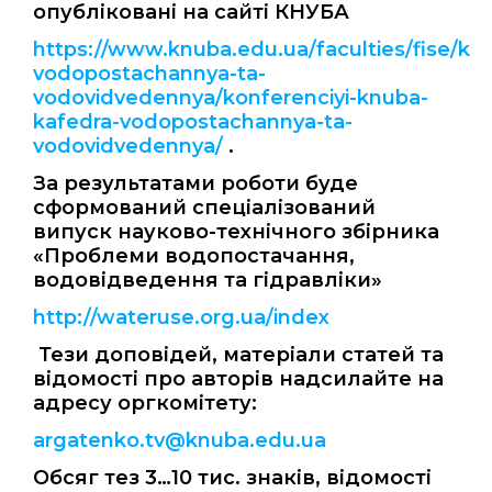
опубліковані на сайті КНУБА
https://www.knuba.edu.ua/faculties/fise/kaf
vodopostachannya-ta-
vodovidvedennya/konferenciyi-knuba-
kafedra-vodopostachannya-ta-
vodovidvedennya/
.
За результатами роботи буде
сформований спеціалізований
випуск науково-технічного збірника
«Проблеми водопостачання,
водовідведення та гідравліки»
http://wateruse.org.ua/index
Тези доповідей, матеріали статей та
відомості про авторів надсилайте на
адресу оргкомітету:
argatenko.tv@knuba.edu.ua
Обсяг тез 3…10 тис. знаків, відомості