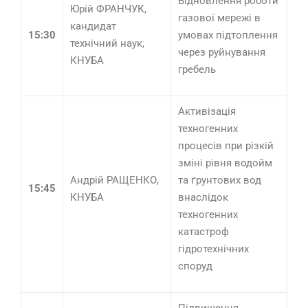
Відновлення роботи
Юрій ФРАНЧУК,
газової мережі в
кандидат
15:30
умовах підтоплення
технічний наук,
через руйнування
КНУБА
гребель
Активізація
техногенних
процесів при різкій
зміні рівня водойм
Андрій РАЩЕНКО,
та ґрунтових вод
15:45
КНУБА
внаслідок
техногенних
катастроф
гідротехнічних
споруд