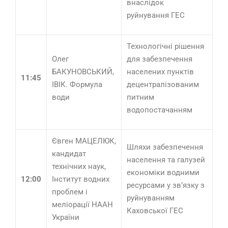
внаслідок
руйнування ГЕС
Технологічні рішення
Олег
для забезпечення
БАКУНОВСЬКИЙ,
населених пунктів
11:45
ІВІК. Формула
децентралізованим
води
питним
водопостачанням
Євген МАЦЕЛЮК,
Шляхи забезпечення
кандидат
населення та галузей
технічних наук,
економіки водними
12:00
Інститут водних
ресурсами у зв’язку з
проблем і
руйнуванням
меліорації НААН
Каховської ГЕС
України