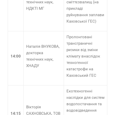
технічних наук,
сміттєзвалищ (на
НДКТІ МГ
прикладі
руйнування заплави
Каховської ГЕС)
Пролонговані
трансграничні
Наталія ВНУКОВА,
ризики від зміни
докторка
14:00
клімату внаслідок
технічних наук,
техногенної
ХНАДУ
катастрофи на
Каховський ГЕС
Екотехногенні
наслідки для систем
водопостачання та
Вікторія
водовідведення
14:15
САХНОВСЬКА, ТОВ