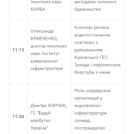
технічних наук,
методами зеленого
КНУБА
будівництва
Ключові ризики
Олександр
водопостачання,
КРАВЧЕНКО,
пов’язані з
доктор технічних
11:15
руйнуванням
наук, Інститут
Каховської ГЕС.
комунальної
Заходи і перспективи
інфраструктури
боротьби з ними
Роль неурядових
організацій у
Дмитро КОРЧАК,
відновленні
ГС “Будуй
інфраструктури
11:30
майбутнє
громад,
України”
постраждалих