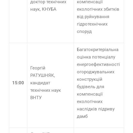
доктор технічних
компенсації
наук, КНУБА
екологічних збитків
від руйнування
гідротехнічних
споруд
Багатокритеріальна
оцінка потенціалу
енергоефективності
Георгій
огороджувальних
РАТУШНЯК,
конструкцій
15:00
кандидат
будівель для
технічних наук
компенсації
ВНТУ
екологічних
наслідків підриву
дамб