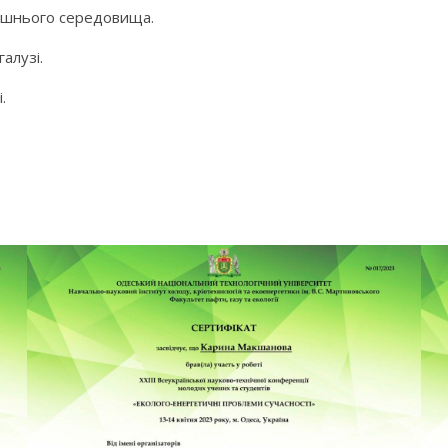
олишнього середовища.
алузі.
.