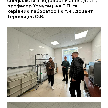
спеціалісти з водопостачання: д.т.н.,
професор Хомутецька Т.П. та
керівник лабораторії к.т.н., доцент
Терновцев О.В.