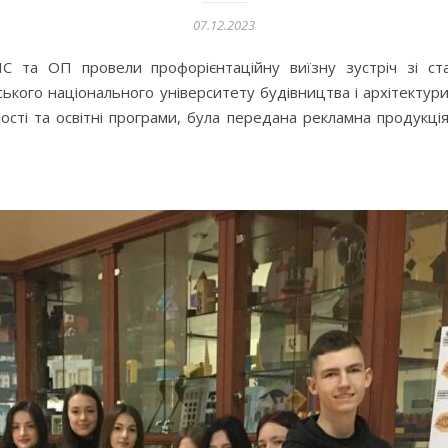
07.12.2023
НС та ОП провели профорієнтаційну виїзну зустріч зі с
ського національного університету будівництва і архітектури
ості та освітні програми, була передана рекламна продукці