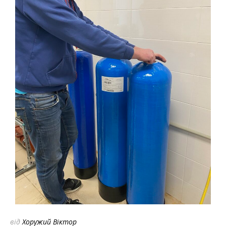
від
Хоружий Віктор