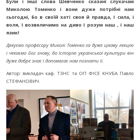
Були і інші слова Шевченко сказані слухачам
Миколою Томенко і вони дуже потрібні нам
сьогодні, Бо в своїй хаті своя й правда, І сила, і
воля, І возвеличимо на диво І розум наш , і наш
язик!
Дякуємо професору Миколі Томенко за дуже цікаву лекцію
і чекаємо йог знову, бо Історію української культури він
дуже добре знає і допомагає нам познати її.
Автор: викладач каф. ТЗНС та ОП ФІСЕ КНУБА Павло
СТЕФАНОВИЧ.