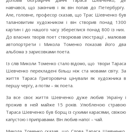
доповів біографічні данні Тараса Шевченко, де
навчався, що закінчив і як він попав до Петербургу.
Але, головне, професор сказав, що Трас Шевченко був
талановитим художником і він створив понад 1300
картин і до нашого часу збереглися понад 800 із них.
До власних творів поет створював ілюстрації , малював
автопортрети і Микола Томенко показав його два
альбома з зарисовками поета.
Із слів Миколи Томенко стало відомо, що твори Тараса
Шевченко перекладені більш ніж ста мовами світу. За
життя Тараса Григоровича цінували як художника в
першу чергу, а потім – як поета.
За все своє життя Шевченко дуже любив Україну і
прожив в ней майже 15 років. Улюбленою стравою
Тараса Шевченко був борщ із сухими карасями, свіжою
капустою і приправами. Він любив напої – чай.
Микола Томенко сказав, що Слова Тараса Шевченко,