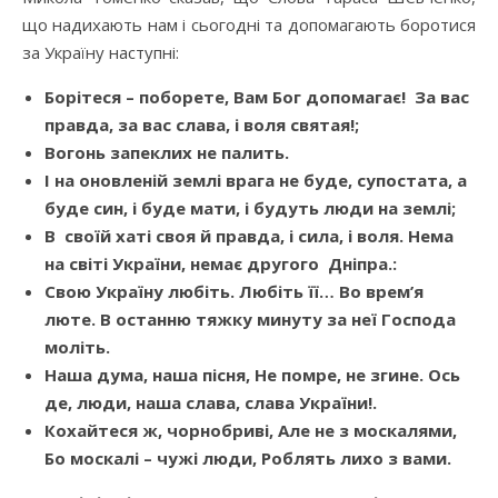
що надихають нам і сьогодні та допомагають боротися
за Україну наступні:
Борітеся – поборете, Вам Бог допомагає! За вас
правда, за вас слава, і воля святая!;
Вогонь запеклих не палить.
І на оновленій землі врага не буде, супостата, а
буде син, і буде мати, і будуть люди на землі;
В своїй хаті своя й правда, і сила, і воля. Нема
на світі України, немає другого Дніпра.:
Свою Україну любіть. Любіть її… Во врем’я
люте. В останню тяжку минуту за неї Господа
моліть.
Наша дума, наша пісня, Не помре, не згине. Ось
де, люди, наша слава, слава України!.
Кохайтеся ж, чорнобриві, Але не з москалями,
Бо москалі – чужі люди, Роблять лихо з вами.