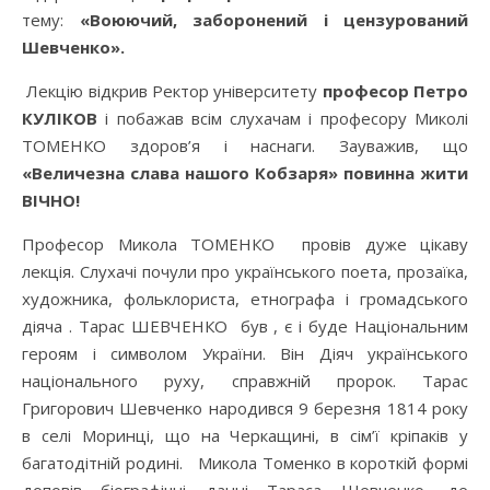
тему:
«Воюючий, заборонений і цензурований
Шевченко».
Лекцію відкрив Ректор університету
професор Петро
КУЛІКОВ
і побажав всім слухачам і професору Миколі
ТОМЕНКО здоров’я і наснаги. Зауважив, що
«Величезна слава нашого Кобзаря» повинна жити
ВІЧНО!
Професор Микола ТОМЕНКО провів дуже цікаву
лекція. Слухачі почули про українського поета, прозаїка,
художника, фольклориста, етнографа і громадського
діяча . Тарас ШЕВЧЕНКО був , є і буде Національним
героям і символом України. Він Діяч українського
національного руху, справжній пророк. Тарас
Григорович Шевченко народився 9 березня 1814 року
в селі Моринці, що на Черкащині, в сім’ї кріпаків у
багатодітній родині. Микола Томенко в короткій формі