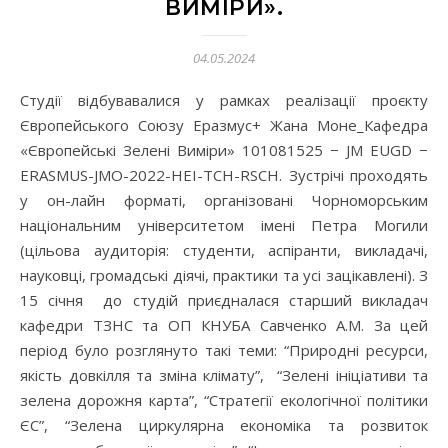
ВИМІРИ».
04.05.2024
Студії відбувавалися у рамках реалізації проєкту
Європейського Союзу Еразмус+ Жана Моне_Кафедра
«Європейські Зелені Виміри» 101081525 − JM EUGD −
ERASMUS-JMO-2022-HEI-TCH-RSCH. Зустрічі проходять
у он-лайн форматі, організовані Чорноморським
національним університетом імені Петра Могили
(цільова аудиторія: студенти, аспіранти, викладачі,
науковці, громадські діячі, практики та усі зацікавлені). З
15 січня до студій приєдналася старший викладач
кафедри ТЗНС та ОП КНУБА Савченко А.М. За цей
період було розглянуто такі теми: “Природні ресурси,
якість довкілля та зміна клімату”, “Зелені ініціативи та
зелена дорожня карта”, “Стратегії екологічної політики
ЄС”, “Зелена циркулярна економіка та розвиток