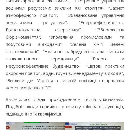
низькокарбонової економіки”, “Інтегроване управління
водними ресурсами: виклики ХХІ століття”, “Захист
атмосферного повітря”, “Збалансоване управління
земельними ресурсами”, “Енергоефективність.
Відновлювальна енергетика”, “Збереження
біорізноманіття”, “Управління промисловими та
побутовими відходами”, “Зелена хімія. Зелені
нанотехнології”, “Нульове забруднення для чистоти
навколишнього середовища”, “Енерго та
Ресурсноефективне будівництво”, “Світові практики
охорони повітря, води, грунтів, менеджменту відходів”,
“Виклики для України в зеленій політиці та практика
через асоціацію з ЄС”.
Закінчилися студії проходженням тестів учасниками.
Подібні заходи сприяють розвитку співпраці науковців,
підвищенню їх кваліфікації.