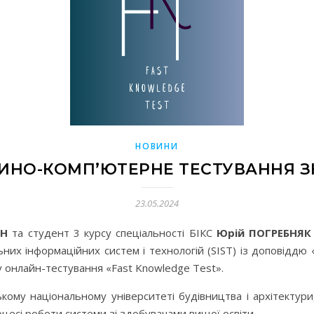
НОВИНИ
ИНО-КОМП’ЮТЕРНЕ ТЕСТУВАННЯ З
23.05.2024
ЯН
та студент 3 курсу спеціальності БІКС
Юрій ПОГРЕБНЯК
ьних інформаційних систем і технологій (SIST) із доповіддю
у онлайн-тестування «Fast Knowledge Test».
ому національному університеті будівництва і архітектури
оцесі роботи системи зі здобувачами вищої освіти.