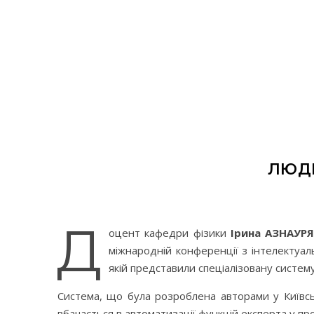
ЛЮД
Д
оцент кафедри фізики
Ірина АЗНАУР
міжнародній конференції з інтелектуал
якій представили спеціалізовану систем
Система, що була розроблена авторами у Київськ
вбачається в автоматизації функцій експерта у пр