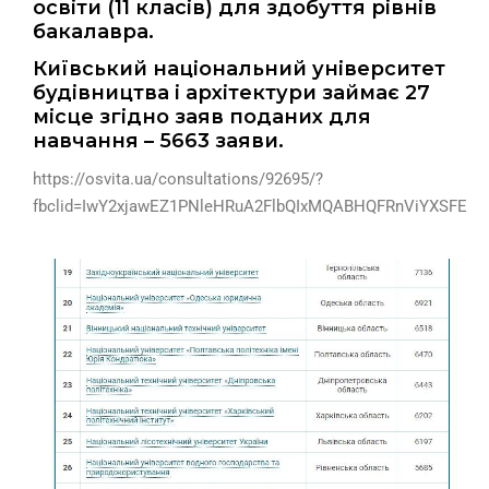
освіти (11 класів) для здобуття рівнів
бакалавра.
Київський національний університет
будівництва і архітектури займає 27
місце згідно заяв поданих для
навчання – 5663 заяви.
https://osvita.ua/consultations/92695/?
fbclid=IwY2xjawEZ1PNleHRuA2FlbQIxMQABHQFRnViYXSFE