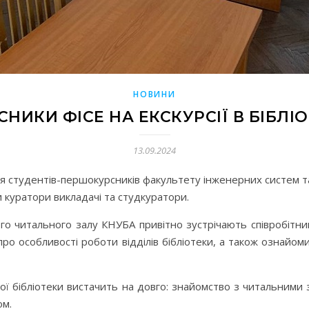
НОВИНИ
НИКИ ФІСЕ НА ЕКСКУРСІЇ В БІБЛІО
13.09.2024
я студентів-першокурсників факультету інженерних систем та 
 куратори викладачі та студкуратори.
го читального залу КНУБА привітно зустрічають співробітник
про особливості роботи відділів бібліотеки, а також ознайом
ї бібліотеки вистачить на довго: знайомство з читальними з
ом.