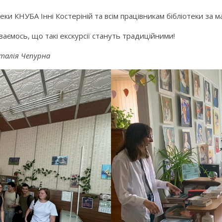
и КНУБА Інні Костеріній та всім працівникам бібліотеки за ма
ваємось, що такі екскурсії стануть традиційними!
аталія Чепурна