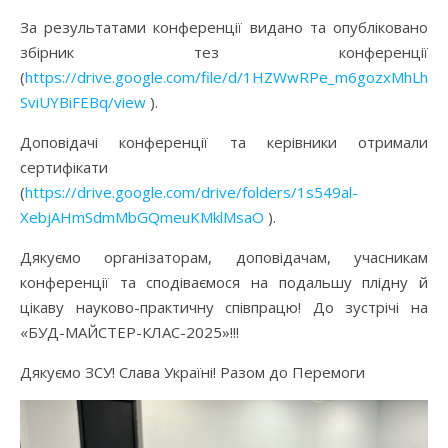
За результатами конференції видано та опубліковано
збірник тез конференції
(
https://drive.google.com/file/d/1HZWwRPe_m6gozxMhLhZg
SviUYBiFEBq/view
).
Доповідачі конференції та керівники отримали
сертифікати
(
https://drive.google.com/drive/folders/1s549al-
XebjAHmSdmMbGQmeuKMklMsaO
).
Дякуємо організаторам, доповідачам, учасникам
конференції та сподіваємося на подальшу плідну й
цікаву науково-практичну співпрацю! До зустрічі на
«БУД-МАЙСТЕР-КЛАС-2025»!!!
Дякуємо ЗСУ! Слава Україні! Разом до Перемоги