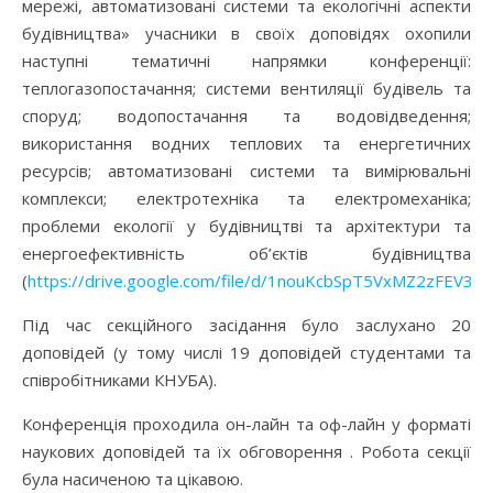
мережі, автоматизовані системи та екологічні аспекти
будівництва» учасники в своїх доповідях охопили
наступні тематичні напрямки конференції:
теплогазопостачання; системи вентиляції будівель та
споруд; водопостачання та водовідведення;
використання водних теплових та енергетичних
ресурсів; автоматизовані системи та вимірювальні
комплекси; електротехніка та електромеханіка;
проблеми екології у будівництві та архітектури та
енергоефективність об’єктів будівництва
(
https://drive.google.com/file/d/1nouKcbSpT5VxMZ2zFEV3
Під час секційного засідання було заслухано 20
доповідей (у тому числі 19 доповідей студентами та
співробітниками КНУБА).
Конференція проходила он-лайн та оф-лайн у форматі
наукових доповідей та їх обговорення . Робота секції
була насиченою та цікавою.