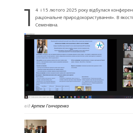
1
4 і 15 лютого 2025 року відбулася конференці
раціональне природокористування». В якост
Семенівна.
від
Артем Гончаренко