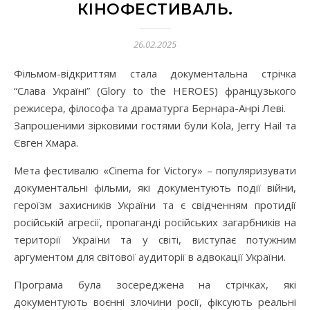
КІНОФЕСТИВАЛЬ.
26.02.2025
Фільмом-відкриттям стала документальна стрічка
“Слава Україні” (Glory to the HEROES) французького
режисера, філософа та драматурга Бернара-Анрі Леві.
Запрошеними зірковими гостями були Kola, Jerry Hail та
Євген Хмара.
Мета фестивалю «Cinema for Victory» – популяризувати
документальні фільми, які документують події війни,
героїзм захисників України та є свідченням протидії
російській агресії, пропаганді російських загарбників на
території України та у світі, виступає потужним
аргументом для світової аудиторії в адвокації України.
Програма була зосереджена на стрічках, які
документують воєнні злочини росії, фіксують реальні