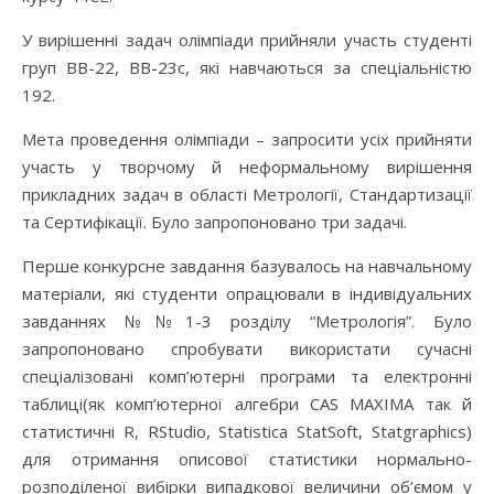
У вирішенні задач олімпіади прийняли участь студенті
груп ВВ-22, ВВ-23с, які навчаються за спеціальністю
192.
Мета проведення олімпіади – запросити усіх прийняти
участь у творчому й неформальному вирішення
прикладних задач в області Метрології, Стандартизації
та Сертифікації. Було запропоновано три задачі.
Перше конкурсне завдання базувалось на навчальному
матеріали, які студенти опрацювали в індивідуальних
завданнях №№1-3 розділу “Метрологія”. Було
запропоновано спробувати використати сучасні
спеціалізовані комп’ютерні програми та електронні
таблиці(як комп’ютерної алгебри CAS MAXIMA так й
статистичні R, RStudio, Statistica StatSoft, Statgraphics)
для отримання описової статистики нормально-
розподіленої вибірки випадкової величини об’ємом у