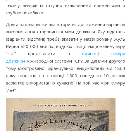
тисячу вимірів із штучно включеними елементами з
грубою похибкою.
Друга задача включала історичні дослідження варіантів
використання старовинної міри довжини. Яку відстань
(варіанти відстані) треба вказати у назві роману Жуль
Верна «20 000 льє під водою», якщо національну міру
“льє” представити в
одиниці виміру
довжини
міжнародної системи “СІ”? За даними другого
тому ілюстрованої французької енциклопедії від 1864
року видання на сторінці 1500 наведено 10 різних
варіантів використання сучасної на той час міри виміру
“льє”.