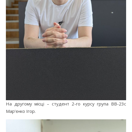
На другому місці – студент 2-го курсу група ВВ-23с
Мар’єнко Ігор.