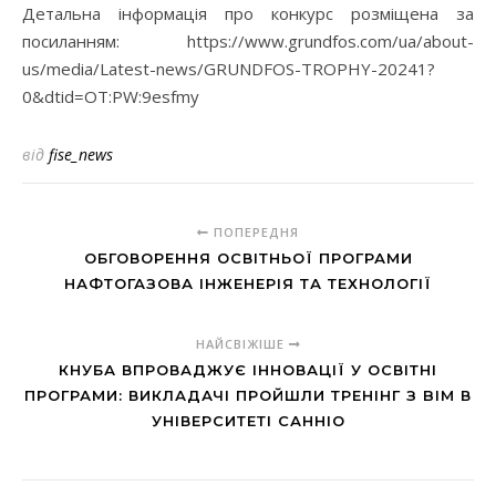
Детальна інформація про конкурс розміщена за
посиланням: https://www.grundfos.com/ua/about-
us/media/Latest-news/GRUNDFOS-TROPHY-20241?
0&dtid=OT:PW:9esfmy
від
fise_news
ПОПЕРЕДНЯ
ОБГОВОРЕННЯ ОСВІТНЬОЇ ПРОГРАМИ
НАФТОГАЗОВА ІНЖЕНЕРІЯ ТА ТЕХНОЛОГІЇ
НАЙСВІЖІШЕ
КНУБА ВПРОВАДЖУЄ ІННОВАЦІЇ У ОСВІТНІ
ПРОГРАМИ: ВИКЛАДАЧІ ПРОЙШЛИ ТРЕНІНГ З BIM В
УНІВЕРСИТЕТІ САННІО