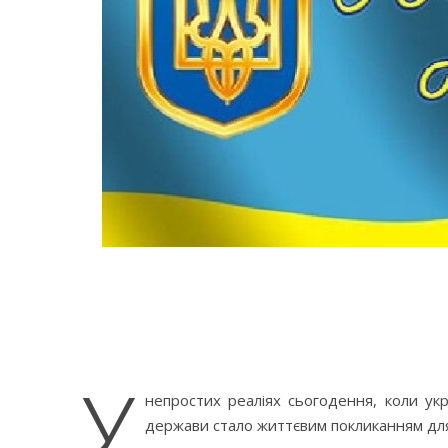
У
непростих реаліях сьогодення, коли ук
держави стало життєвим покликанням для