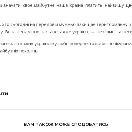
визначати своє майбутнє наша країна платить найвищу цін
, хто сьогодні на передовій мужньо захищає територіальну ціл
у. Вона неодмінно настане, адже українці — незламні та неск
вання, і в кожну українську сім’ю повернеться довгоочікува
йбутніх поколінь.
ІТИ
ВАМ ТАКОЖ МОЖЕ СПОДОБАТИСЬ