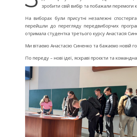
зробити свій вибір та побажали перемоги 
На виборах були присутні незалежні спостеріг
перейшли до перегляду передвиборчих програ
отримала студентка третього курсу Анастасія Син
Ми вітаємо Анастасію Синенко та бажаємо новій гол
По переду – нові ідеї, яскраві проєкти та командна