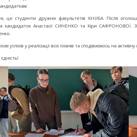
кандидаткам.
ачі, це студенти дружніх факультетів КНУБА. Після оголо
м кандидаток Анастасії СИНЕНКО та Кіри САФРОНОВОЇ. За
енко.
ові успіхів у реалізації всіх планів та сподіваємось на активн
 єдність!