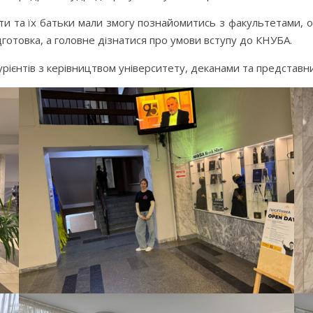
єнти та їх батьки мали змогу познайомитись з факультетами,
дготовка, а головне дізнатися про умови вступу до КНУБА.
турієнтів з керівництвом університету, деканами та представн