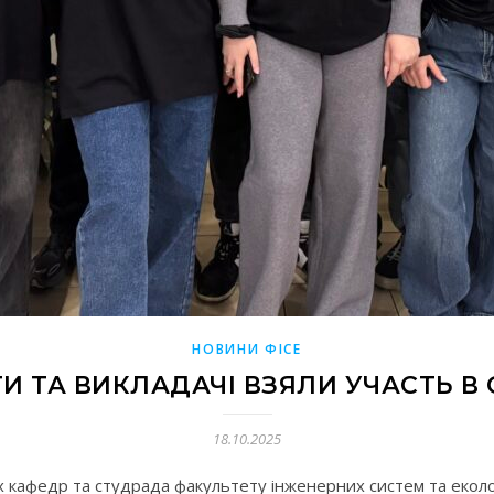
НОВИНИ ФІСЕ
И ТА ВИКЛАДАЧІ ВЗЯЛИ УЧАСТЬ В
18.10.2025
 кафедр та студрада факультету інженерних систем та еколог